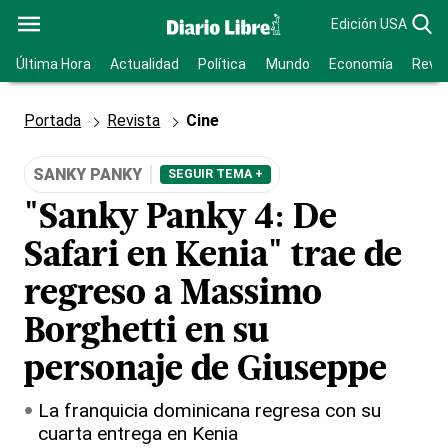
Edición USA
Última Hora
Actualidad
Política
Mundo
Economía
Revis
Portada
Revista
Cine
SANKY PANKY
SEGUIR TEMA +
"Sanky Panky 4: De
Safari en Kenia" trae de
regreso a Massimo
Borghetti en su
personaje de Giuseppe
La franquicia dominicana regresa con su
cuarta entrega en Kenia