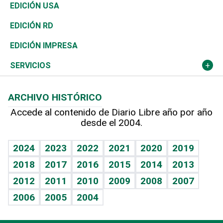
Reportajes
África
Vivienda
Buena Vida
Ciclismo
En Directo
Tecnología
Economía
EDICIÓN USA
Ocenanía
Telecom.
Sociales
Tenis
El Espía
Historia
Revista
EDICIÓN RD
Caribe
Global y variable
Novedades
Olimpismo
Noticiero Poteleche
Martes de tecnología
Deportes
EDICIÓN IMPRESA
Resto del mundo
Economía personal
Podcast Arte Libre
Más deportes
Columnistas
Cambio climático
Opinión
SERVICIOS
Macroeconomía
Mi mascota
Resultados deportivos
Lecturas
Planeta
Efemérides
ARCHIVO HISTÓRICO
Hablando con el pediatra
Línea de hit
Más firmas
Hecho en casa
Cumpleaños
Accede al contenido de Diario Libre año por año
desde el 2004.
Diario de nutrición
BRV
Mundo gamer
RSS
Vida y familia
TBT Deportivo
Guía del dinero
Horóscopos
2024
2023
2022
2021
2020
2019
Eñe
2018
2017
2016
2015
2014
2013
Crucigramas
2012
2011
2010
2009
2008
2007
Celebrando la vida
2006
2005
2004
Sin complejos
En pocas palabras