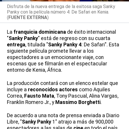
Disfruta de la nueva entrega de la exitosa saga Sanky
Panky con la película número 4: De Safari en Kenia.
(
FUENTE EXTERNA
)
La
franquicia
dominicana
de éxito internacional
"
Sanky Panky
" está de regreso con su cuarta
entrega
, titulada "
Sanky Panky 4
: De Safari". Esta
siguiente película promete llevar a los
espectadores a un emocionante viaje, con
escenas que se filmarán en el espectacular
entorno de Kenia, África.
La producción contará con un elenco estelar que
incluye a
reconocidos
actores
como Aquiles
Correa,
Fausto Mata
, Tony Pascual, Alina Vargas,
Franklin Romero Jr., y
Massimo Borghetti
.
De acuerdo a una nota de prensa enviada a Diario
Libre, "
Sanky Panky
1" atrajo a más de 900,000
espectadores a las salas de
cine
en todo el país,