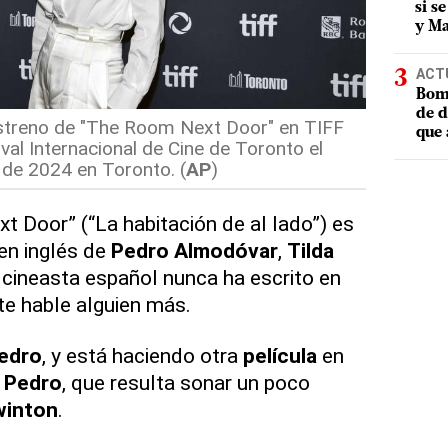
si s
y Ma
ACT
Bomb
de d
 estreno de "The Room Next Door" en TIFF
que 
val Internacional de Cine de Toronto el
de 2024 en Toronto. (
AP
)
Door” (“La habitación de al lado”) es
 en inglés de
Pedro
Almodóvar
,
Tilda
 cineasta español nunca ha escrito en
e hable alguien más.
edro
, y está haciendo otra
película
en
a
Pedro
, que resulta sonar un poco
winton
.