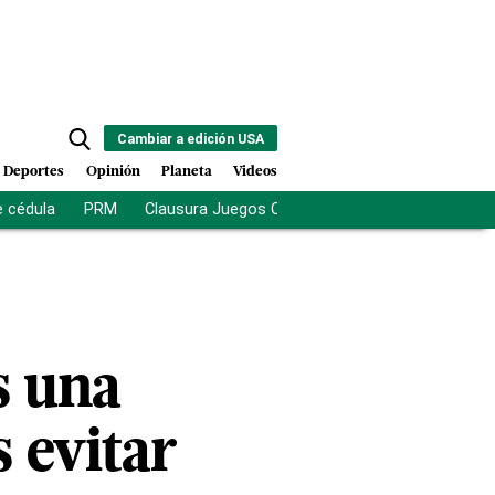
Cambiar a edición USA
Deportes
Opinión
Planeta
Videos
e cédula
PRM
Clausura Juegos Centroamericanos
De la Es
s una
 evitar