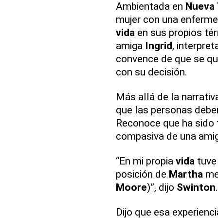
Ambientada en
Nueva
mujer con una enfermed
vida
en sus propios té
amiga
Ingrid
, interpre
convence de que se qu
con su decisión.
Más allá de la narrativ
que las personas deben
Reconoce que ha sido t
compasiva de una amig
“En mi propia
vida
tuve 
posición de
Martha
me 
Moore
)”, dijo
Swinton
.
Dijo que esa experienc