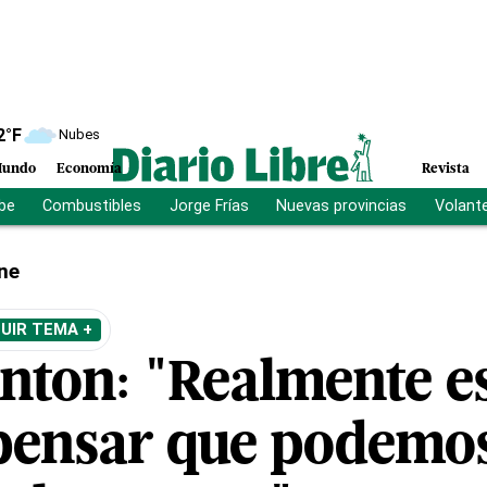
2
°F
Nubes
undo
Economía
Revista
ibe
Combustibles
Jorge Frías
Nuevas provincias
Volant
ne
UIR TEMA +
inton: "Realmente e
 pensar que podemos