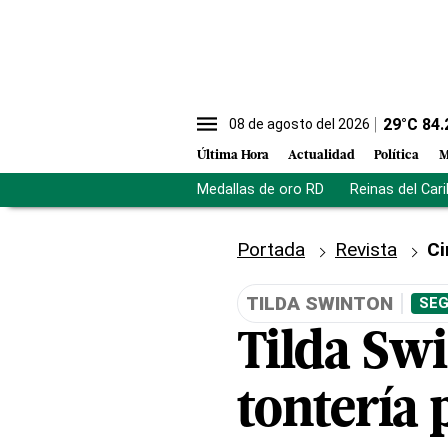
29
°C
84.
08 de agosto del 2026
Última Hora
Actualidad
Política
M
Medallas de oro RD
Reinas del Car
Portada
Revista
Ci
TILDA SWINTON
SEG
Tilda Sw
tontería