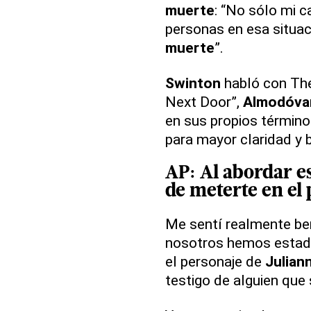
muerte
: “No sólo mi c
personas en esa situac
muerte
”.
Swinton
habló con Th
Next Door”,
Almodóva
en sus propios término
para mayor claridad y 
AP
: Al abordar e
de meterte en el
Me sentí realmente be
nosotros hemos estado 
el personaje de
Julian
testigo de alguien que