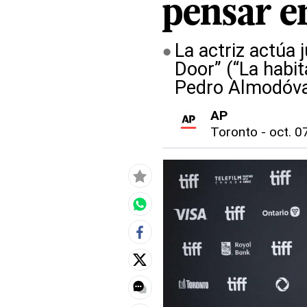
pensar e
La actriz actúa 
Door” (“La habit
Pedro Almodóv
AP
Toronto
-
oct. 0