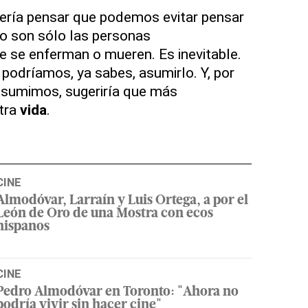
ería pensar que podemos evitar pensar
no son sólo las personas
 se enferman o mueren. Es inevitable.
 podríamos, ya sabes, asumirlo. Y, por
asumimos, sugeriría que más
tra
vida
.
CINE
Almodóvar, Larraín y Luis Ortega, a por el
León de Oro de una Mostra con ecos
hispanos
CINE
Pedro Almodóvar en Toronto: "Ahora no
podría vivir sin hacer cine"