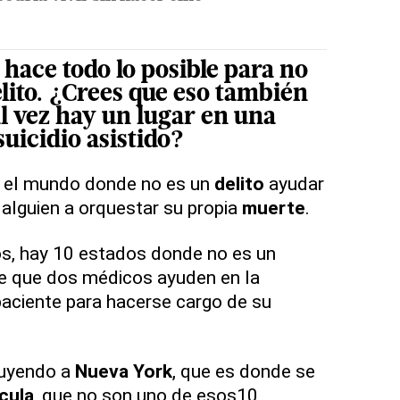
 hace todo lo posible para no
lito. ¿Crees que eso también
l vez hay un lugar en una
suicidio
asistido?
 el mundo donde no es un
delito
ayudar
 alguien a orquestar su propia
muerte
.
os, hay 10 estados donde no es un
le que dos médicos ayuden en la
paciente para hacerse cargo de su
luyendo a
Nueva
York
, que es donde se
ícula
, que no son uno de esos10