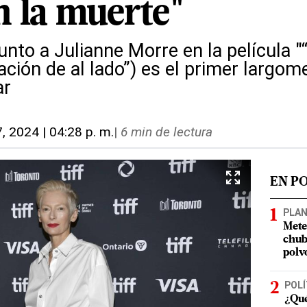
n la muerte"
junto a Julianne Morre en la película
ación de al lado”) es el primer largome
ar
7, 2024 | 04:28 p. m.
|
6 min de lectura
EN P
PLA
Mete
chub
polv
POLÍ
¿Qué