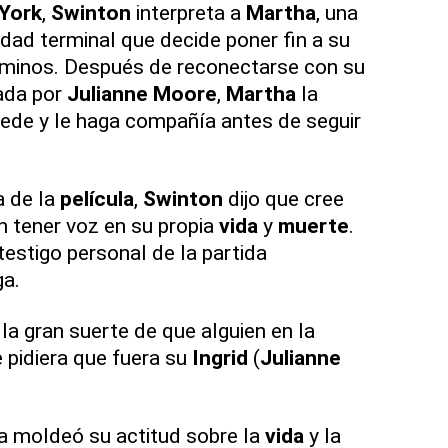
York
,
Swinton
interpreta a
Martha
, una
ad terminal que decide poner fin a su
rminos. Después de reconectarse con su
tada por
Julianne Moore
,
Martha
la
ede y le haga compañía antes de seguir
a de la
película
,
Swinton
dijo que cree
 tener voz en su propia
vida
y
muerte
.
estigo personal de la partida
a.
la gran suerte de que alguien en la
pidiera que fuera su
Ingrid
(
Julianne
ia moldeó su actitud sobre la
vida
y la