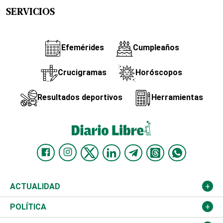
SERVICIOS
Efemérides
Cumpleaños
Crucigramas
Horóscopos
Resultados deportivos
Herramientas
ACTUALIDAD
Nacional
POLÍTICA