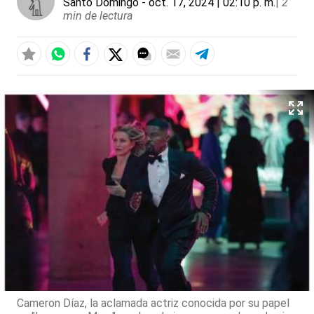
Santo Domingo
- oct. 17, 2024 | 02:10 p. m.
|
2
min de lectura
Cameron Díaz, la aclamada actriz conocida por su papel