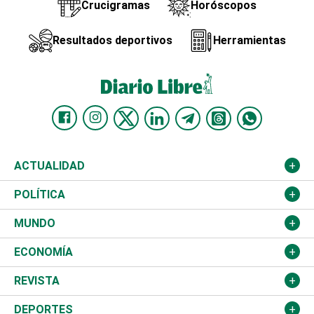
Crucigramas
Horóscopos
Resultados deportivos
Herramientas
ACTUALIDAD
Nacional
POLÍTICA
Ciudad
Partidos
MUNDO
Educación
JCE
Estados Unidos
ECONOMÍA
Salud
TSE
América Latina
Finanzas
REVISTA
Justicia
Congreso Nacional
Haití
Turismo
Música
DEPORTES