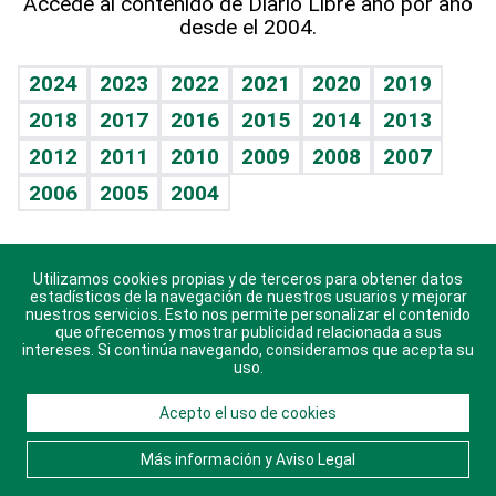
Accede al contenido de Diario Libre año por año
desde el 2004.
Diario de nutrición
BRV
Mundo gamer
RSS
Vida y familia
TBT Deportivo
Guía del dinero
Horóscopos
2024
2023
2022
2021
2020
2019
Eñe
2018
2017
2016
2015
2014
2013
Crucigramas
2012
2011
2010
2009
2008
2007
Celebrando la vida
2006
2005
2004
Sin complejos
En pocas palabras
Utilizamos cookies propias y de terceros para obtener datos
Descarga nuestras aplicaciones para Android, iOS y
Escuchando al corazón
estadísticos de la navegación de nuestros usuarios y mejorar
sistema Huawei.
nuestros servicios. Esto nos permite personalizar el contenido
que ofrecemos y mostrar publicidad relacionada a sus
Economía Personal
intereses. Si continúa navegando, consideramos que acepta su
uso.
Consulta Libre
Acepto el uso de cookies
© 2021 Diario Libre, todos los derechos reservados.
Consulta el
Aviso Legal
. Ponte en
Contacto
con
Más información y Aviso Legal
nosotros y conoce más sobre Diario Libre