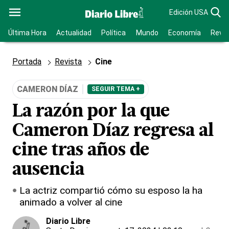
Edición USA
Última Hora
Actualidad
Política
Mundo
Economía
Revis
Portada
Revista
Cine
CAMERON DÍAZ
SEGUIR TEMA +
La razón por la que
Cameron Díaz regresa al
cine tras años de
ausencia
La actriz compartió cómo su esposo la ha
animado a volver al cine
Diario Libre