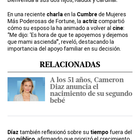
bienvenida a sus dos hijos, Raddix y Cardinal.
En una reciente
charla
en la
Cumbre
de Mujeres
Más Poderosas de Fortune, la
actriz
compartió
cómo su esposo la ha animado a volver al
cine
:
“Me dijo: ‘Es hora de que te apoyemos y dejemos
que mami ascienda’”, reveló, destacando la
importancia del apoyo familiar en su decisión.
RELACIONADAS
A los 51 años, Cameron
Diaz anuncia el
nacimiento de su segundo
bebé
Díaz
también reflexionó sobre su
tiempo
fuera del
ojo
público
, afirmando que priorizó el crecimiento