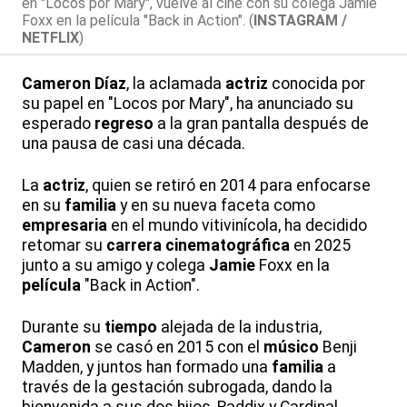
en "Locos por Mary", vuelve al cine con su colega Jamie
Foxx en la película "Back in Action". (
INSTAGRAM /
NETFLIX
)
Cameron
Díaz
, la aclamada
actriz
conocida por
su papel en "Locos por Mary", ha anunciado su
esperado
regreso
a la gran pantalla después de
una pausa de casi una década.
La
actriz
, quien se retiró en 2014 para enfocarse
en su
familia
y en su nueva faceta como
empresaria
en el mundo vitivinícola, ha decidido
retomar su
carrera
cinematográfica
en 2025
junto a su amigo y colega
Jamie
Foxx en la
película
"Back in Action".
Durante su
tiempo
alejada de la industria,
Cameron
se casó en 2015 con el
músico
Benji
Madden, y juntos han formado una
familia
a
través de la gestación subrogada, dando la