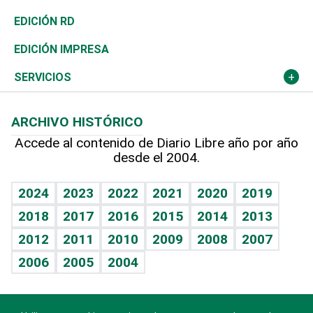
Ocenanía
Telecom.
Sociales
Tenis
El Espía
Historia
Revista
EDICIÓN RD
Caribe
Global y variable
Novedades
Olimpismo
Noticiero Poteleche
Martes de tecnología
Deportes
EDICIÓN IMPRESA
Resto del mundo
Economía personal
Podcast Arte Libre
Más deportes
Columnistas
Cambio climático
Opinión
SERVICIOS
Macroeconomía
Mi mascota
Resultados deportivos
Lecturas
Planeta
Efemérides
ARCHIVO HISTÓRICO
Hablando con el pediatra
Línea de hit
Más firmas
Hecho en casa
Cumpleaños
Accede al contenido de Diario Libre año por año
desde el 2004.
Diario de nutrición
BRV
Mundo gamer
RSS
Vida y familia
TBT Deportivo
Guía del dinero
Horóscopos
2024
2023
2022
2021
2020
2019
Eñe
2018
2017
2016
2015
2014
2013
Crucigramas
2012
2011
2010
2009
2008
2007
Celebrando la vida
2006
2005
2004
Sin complejos
En pocas palabras