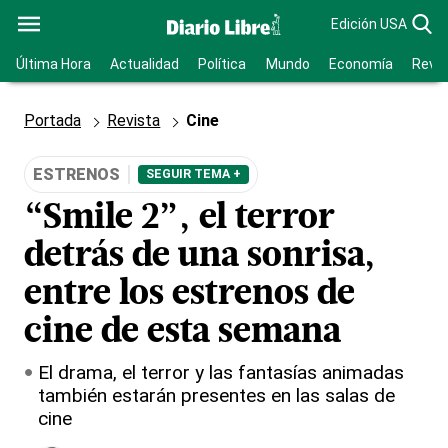
Edición USA
Última Hora
Actualidad
Política
Mundo
Economía
Revis
Portada
Revista
Cine
ESTRENOS
SEGUIR TEMA +
“Smile 2”, el terror
detrás de una sonrisa,
entre los estrenos de
cine de esta semana
El drama, el terror y las fantasías animadas
también estarán presentes en las salas de
cine