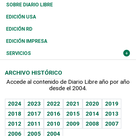
José Boquete
Asia
Consumo
Belleza
Golf
De buena tinta
Clima
Mundo
SOBRE DIARIO LIBRE
Reportajes
África
Vivienda
Buena Vida
Ciclismo
En Directo
Tecnología
Economía
EDICIÓN USA
Ocenanía
Telecom.
Sociales
Tenis
Frente al Statu Quo
Historia
Revista
EDICIÓN RD
Caribe
Global y variable
Novedades
Olimpismo
El Espía
Martes de tecnología
Deportes
EDICIÓN IMPRESA
Resto del mundo
Economía personal
Podcast Arte Libre
Más deportes
Noticiero Poteleche
Cambio climático
Opinión
SERVICIOS
Macroeconomía
Mi mascota
Resultados deportivos
Columnistas
Planeta
Efemérides
ARCHIVO HISTÓRICO
Hablando con el pediatra
Línea de hit
Lecturas
Hecho en casa
Cumpleaños
Accede al contenido de Diario Libre año por año
desde el 2004.
Diario de nutrición
BRV
Más firmas
Mundo gamer
RSS
Vida y familia
TBT Deportivo
Guía del dinero
Horóscopos
2024
2023
2022
2021
2020
2019
Eñe
2018
2017
2016
2015
2014
2013
Juegos
2012
2011
2010
2009
2008
2007
Celebrando la vida
2006
2005
2004