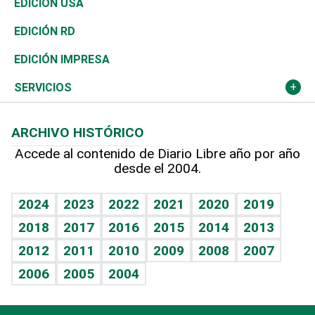
Buena Vida
Ciclismo
En Directo
Tecnología
Economía
EDICIÓN USA
Ocenanía
Telecom.
Sociales
Tenis
El Espía
Historia
Revista
EDICIÓN RD
Caribe
Global y variable
Novedades
Olimpismo
Noticiero Poteleche
Martes de tecnología
Deportes
EDICIÓN IMPRESA
Resto del mundo
Economía personal
Podcast Arte Libre
Más deportes
Columnistas
Cambio climático
Opinión
SERVICIOS
Macroeconomía
Mi mascota
Resultados deportivos
Lecturas
Planeta
Efemérides
ARCHIVO HISTÓRICO
Hablando con el pediatra
Línea de hit
Más firmas
Hecho en casa
Cumpleaños
Accede al contenido de Diario Libre año por año
desde el 2004.
Diario de nutrición
BRV
Mundo gamer
RSS
Vida y familia
TBT Deportivo
Guía del dinero
Horóscopos
2024
2023
2022
2021
2020
2019
Eñe
2018
2017
2016
2015
2014
2013
Crucigramas
2012
2011
2010
2009
2008
2007
Celebrando la vida
2006
2005
2004
Sin complejos
En pocas palabras