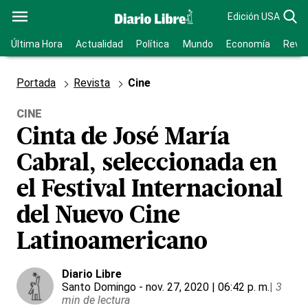
Edición USA
Última Hora
Actualidad
Política
Mundo
Economía
Revis
Portada
Revista
Cine
CINE
Cinta de José María
Cabral, seleccionada en
el Festival Internacional
del Nuevo Cine
Latinoamericano
Diario Libre
Santo Domingo
- nov. 27, 2020 | 06:42 p. m.
|
3
min de lectura