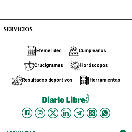
SERVICIOS
Efemérides
Cumpleaños
Crucigramas
Horóscopos
Resultados deportivos
Herramientas