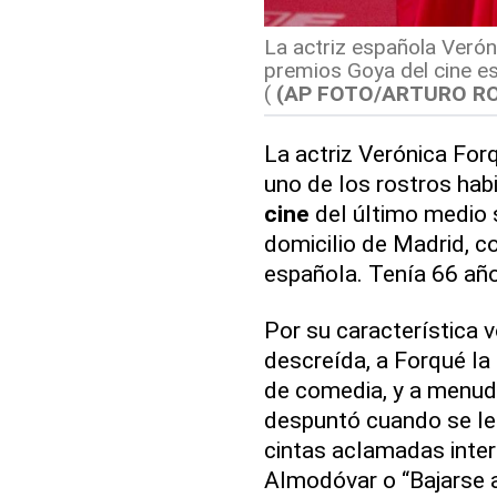
La actriz española Verón
premios Goya del cine es
(
(AP FOTO/ARTURO RO
La actriz Verónica For
uno de los rostros habit
cine
del último medio s
domicilio de Madrid, c
española. Tenía 66 añ
Por su característica 
descreída, a Forqué la
de comedia, y a menud
despuntó cuando se le 
cintas aclamadas inte
Almodóvar o “Bajarse 