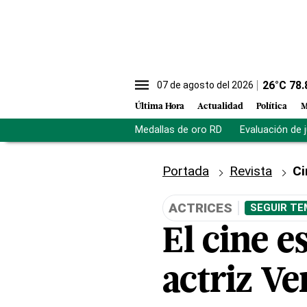
26
°C
78.
07 de agosto del 2026
Última Hora
Actualidad
Política
M
Medallas de oro RD
Evaluación de 
Portada
Revista
Ci
ACTRICES
SEGUIR TE
El cine e
actriz V