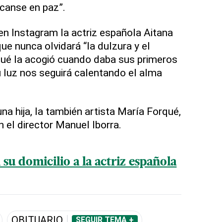
canse en paz”.
n Instagram la actriz española Aitana
ue nunca olvidará “la dulzura y el
qué la acogió cuando daba sus primeros
 luz nos seguirá calentando el alma
.
na hija, la también artista María Forqué,
n el director Manuel Iborra.
su domicilio a la actriz española
OBITUARIO
SEGUIR TEMA +