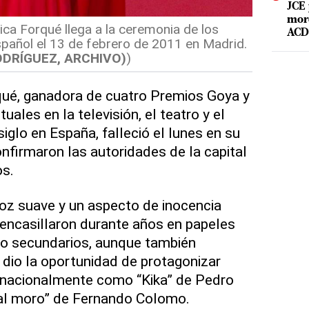
JCE 
mord
ica Forqué llega a la ceremonia de los
ACD 
pañol el 13 de febrero de 2011 en Madrid.
DRÍGUEZ, ARCHIVO)
)
qué, ganadora de cuatro Premios Goya y
uales en la televisión, el teatro y el
iglo en España, falleció el lunes en su
onfirmaron las autoridades de la capital
os.
voz suave y un aspecto de inocencia
 encasillaron durante años en papeles
o secundarios, aunque también
dio la oportunidad de protagonizar
rnacionalmente como “Kika” de Pedro
al moro” de Fernando Colomo.