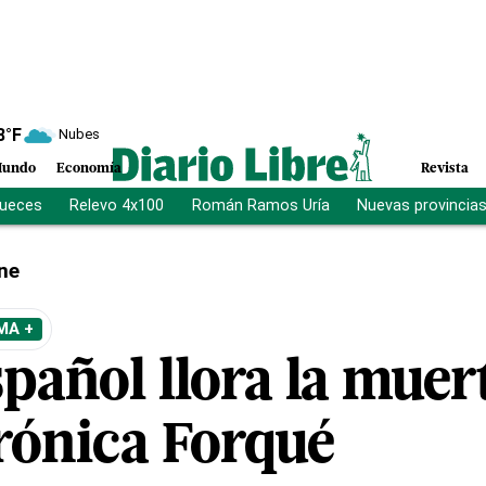
8
°F
Nubes
undo
Economía
Revista
jueces
Relevo 4x100
Román Ramos Uría
Nuevas provincia
ne
MA +
spañol llora la muer
erónica Forqué