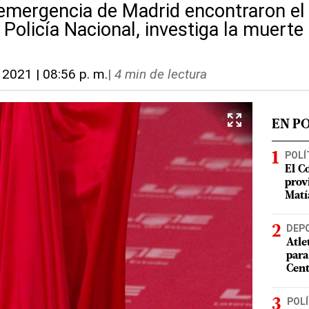
emergencia de Madrid encontraron el
a Policía Nacional, investiga la muerte
, 2021 | 08:56 p. m.
|
4 min de lectura
EN P
POLÍ
El C
prov
Matí
DEP
Atle
para
Cent
POLÍ