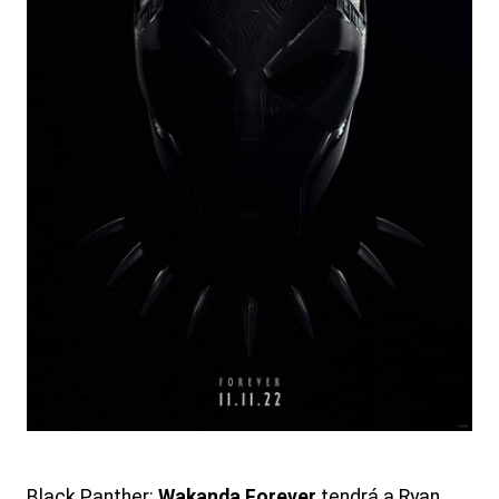
Black Panther:
Wakanda Forever
tendrá a Ryan