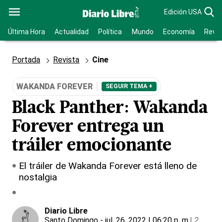
Edición USA
Última Hora
Actualidad
Política
Mundo
Economía
Revis
Portada
Revista
Cine
WAKANDA FOREVER
SEGUIR TEMA +
Black Panther: Wakanda
Forever entrega un
tráiler emocionante
El tráiler de Wakanda Forever está lleno de
nostalgia
Diario Libre
Santo Domingo
- jul. 26, 2022 | 06:20 p. m.
|
2