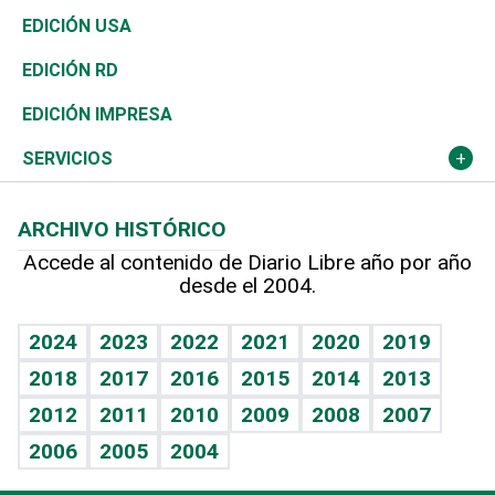
Reportajes
África
Vivienda
Buena Vida
Ciclismo
En Directo
Tecnología
Economía
EDICIÓN USA
Ocenanía
Telecom.
Sociales
Tenis
El Espía
Historia
Revista
EDICIÓN RD
Caribe
Global y variable
Novedades
Olimpismo
Noticiero Poteleche
Martes de tecnología
Deportes
EDICIÓN IMPRESA
Resto del mundo
Economía personal
Podcast Arte Libre
Más deportes
Columnistas
Cambio climático
Opinión
SERVICIOS
Macroeconomía
Mi mascota
Resultados deportivos
Lecturas
Planeta
Efemérides
ARCHIVO HISTÓRICO
Hablando con el pediatra
Línea de hit
Más firmas
Hecho en casa
Cumpleaños
Accede al contenido de Diario Libre año por año
desde el 2004.
Diario de nutrición
BRV
Mundo gamer
RSS
Vida y familia
TBT Deportivo
Guía del dinero
Horóscopos
2024
2023
2022
2021
2020
2019
Eñe
2018
2017
2016
2015
2014
2013
Crucigramas
2012
2011
2010
2009
2008
2007
Celebrando la vida
2006
2005
2004
Sin complejos