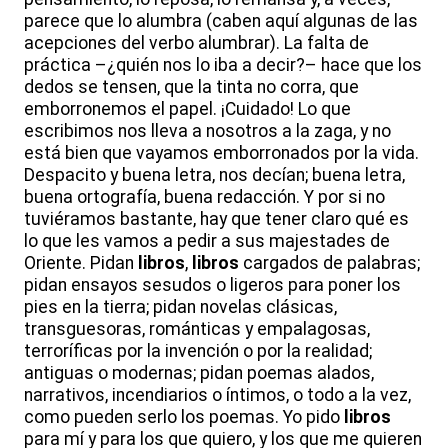
parece que lo alumbra (caben aquí algunas de las
acepciones del verbo alumbrar). La falta de
práctica –¿quién nos lo iba a decir?– hace que los
dedos se tensen, que la tinta no corra, que
emborronemos el papel. ¡Cuidado! Lo que
escribimos nos lleva a nosotros a la zaga, y no
está bien que vayamos emborronados por la vida.
Despacito y buena letra, nos decían; buena letra,
buena ortografía, buena redacción. Y por si no
tuviéramos bastante, hay que tener claro qué es
lo que les vamos a pedir a sus majestades de
Oriente. Pidan
libros
,
libros
cargados de palabras;
pidan ensayos sesudos o ligeros para poner los
pies en la tierra; pidan novelas clásicas,
transguesoras, románticas y empalagosas,
terroríficas por la invención o por la realidad;
antiguas o modernas; pidan poemas alados,
narrativos, incendiarios o íntimos, o todo a la vez,
como pueden serlo los poemas. Yo pido
libros
para mí y para los que quiero, y los que me quieren