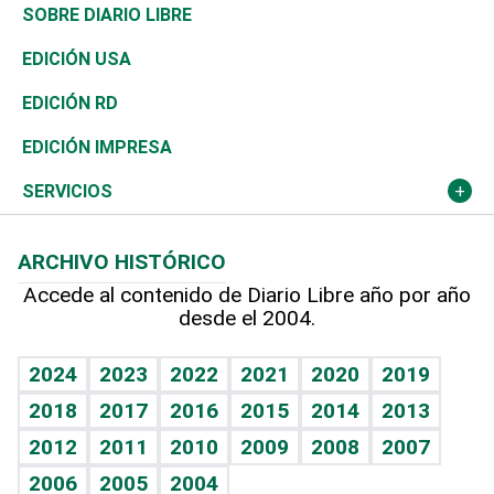
José Boquete
Asia
Consumo
Belleza
Golf
De buena tinta
Clima
Mundo
SOBRE DIARIO LIBRE
Reportajes
África
Vivienda
Buena Vida
Ciclismo
En Directo
Tecnología
Economía
EDICIÓN USA
Ocenanía
Telecom.
Sociales
Tenis
El Espía
Historia
Revista
EDICIÓN RD
Caribe
Global y variable
Novedades
Olimpismo
Noticiero Poteleche
Martes de tecnología
Deportes
EDICIÓN IMPRESA
Resto del mundo
Economía personal
Podcast Arte Libre
Más deportes
Columnistas
Cambio climático
Opinión
SERVICIOS
Macroeconomía
Mi mascota
Resultados deportivos
Lecturas
Planeta
Efemérides
ARCHIVO HISTÓRICO
Hablando con el pediatra
Línea de hit
Más firmas
Hecho en casa
Cumpleaños
Accede al contenido de Diario Libre año por año
desde el 2004.
Diario de nutrición
BRV
Mundo gamer
RSS
Vida y familia
TBT Deportivo
Guía del dinero
Horóscopos
2024
2023
2022
2021
2020
2019
Eñe
2018
2017
2016
2015
2014
2013
Crucigramas
2012
2011
2010
2009
2008
2007
Celebrando la vida
2006
2005
2004