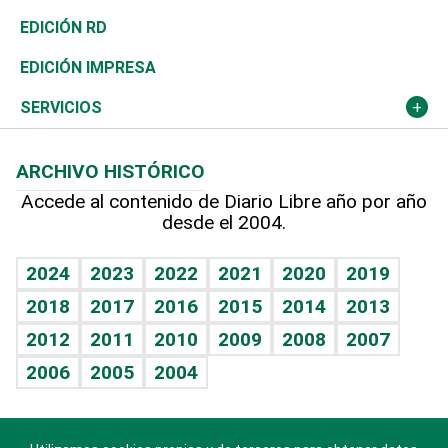
Ocenanía
Telecom.
Sociales
Tenis
El Espía
Historia
Revista
EDICIÓN RD
Caribe
Global y variable
Novedades
Olimpismo
Noticiero Poteleche
Martes de tecnología
Deportes
EDICIÓN IMPRESA
Resto del mundo
Economía personal
Podcast Arte Libre
Más deportes
Columnistas
Cambio climático
Opinión
SERVICIOS
Macroeconomía
Mi mascota
Resultados deportivos
Lecturas
Planeta
Efemérides
ARCHIVO HISTÓRICO
Hablando con el pediatra
Línea de hit
Más firmas
Hecho en casa
Cumpleaños
Accede al contenido de Diario Libre año por año
desde el 2004.
Diario de nutrición
BRV
Mundo gamer
RSS
Vida y familia
TBT Deportivo
Guía del dinero
Horóscopos
2024
2023
2022
2021
2020
2019
Eñe
2018
2017
2016
2015
2014
2013
Crucigramas
2012
2011
2010
2009
2008
2007
Celebrando la vida
2006
2005
2004
Sin complejos
En pocas palabras