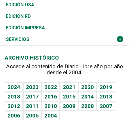
Reportajes
África
Vivienda
Buena Vida
Ciclismo
En Directo
Tecnología
Economía
EDICIÓN USA
Ocenanía
Telecom.
Sociales
Tenis
El Espía
Historia
Revista
EDICIÓN RD
Caribe
Global y variable
Novedades
Olimpismo
Noticiero Poteleche
Martes de tecnología
Deportes
EDICIÓN IMPRESA
Resto del mundo
Economía personal
Podcast Arte Libre
Más deportes
Columnistas
Cambio climático
Opinión
SERVICIOS
Macroeconomía
Mi mascota
Resultados deportivos
Lecturas
Planeta
Efemérides
ARCHIVO HISTÓRICO
Hablando con el pediatra
Línea de hit
Más firmas
Hecho en casa
Cumpleaños
Accede al contenido de Diario Libre año por año
desde el 2004.
Diario de nutrición
BRV
Mundo gamer
RSS
Vida y familia
TBT Deportivo
Guía del dinero
Horóscopos
2024
2023
2022
2021
2020
2019
Eñe
2018
2017
2016
2015
2014
2013
Crucigramas
2012
2011
2010
2009
2008
2007
Celebrando la vida
2006
2005
2004
Sin complejos