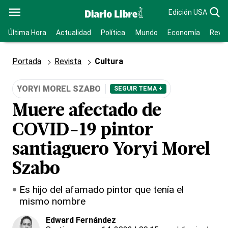
Edición USA
Última Hora
Actualidad
Política
Mundo
Economía
Revis
Portada
Revista
Cultura
YORYI MOREL SZABO
SEGUIR TEMA +
Muere afectado de
COVID-19 pintor
santiaguero Yoryi Morel
Szabo
Es hijo del afamado pintor que tenía el
mismo nombre
Edward Fernández