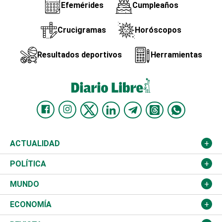
Efemérides
Cumpleaños
Crucigramas
Horóscopos
Resultados deportivos
Herramientas
ACTUALIDAD
Nacional
POLÍTICA
Ciudad
Partidos
MUNDO
Educación
JCE
Estados Unidos
ECONOMÍA