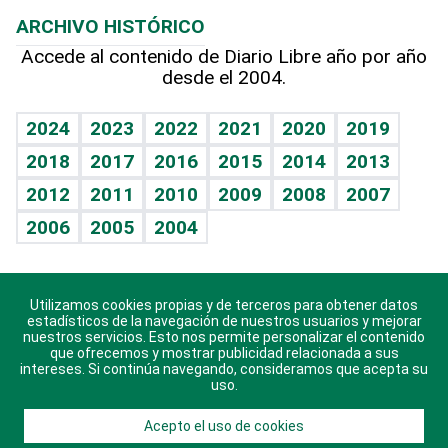
Lecturas
Planeta
Efemérides
ARCHIVO HISTÓRICO
Hablando con el pediatra
Línea de hit
Más firmas
Hecho en casa
Cumpleaños
Accede al contenido de Diario Libre año por año
desde el 2004.
Diario de nutrición
BRV
Mundo gamer
RSS
Vida y familia
TBT Deportivo
Guía del dinero
Horóscopos
2024
2023
2022
2021
2020
2019
Eñe
2018
2017
2016
2015
2014
2013
Crucigramas
2012
2011
2010
2009
2008
2007
Celebrando la vida
2006
2005
2004
Sin complejos
En pocas palabras
Utilizamos cookies propias y de terceros para obtener datos
Descarga nuestras aplicaciones para Android, iOS y
Escuchando al corazón
estadísticos de la navegación de nuestros usuarios y mejorar
sistema Huawei.
nuestros servicios. Esto nos permite personalizar el contenido
que ofrecemos y mostrar publicidad relacionada a sus
Economía Personal
intereses. Si continúa navegando, consideramos que acepta su
uso.
Consulta Libre
Acepto el uso de cookies
© 2021 Diario Libre, todos los derechos reservados.