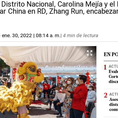
 Distrito Nacional, Carolina Mejía y e
ar China en RD, Zhang Run, encabezaro
-
ene. 30, 2022 | 08:14 a. m.
|
4 min de lectura
EN P
ACT
Eval
Corte
disc
ACT
Ases
dist
comu