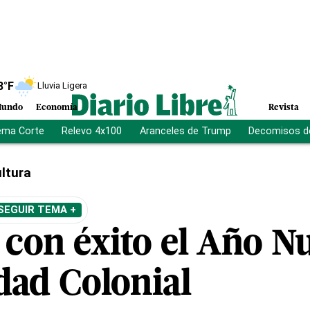
8
°F
Lluvia Ligera
undo
Economía
Revista
ema Corte
Relevo 4x100
Aranceles de Trump
Decomisos d
ltura
SEGUIR TEMA +
 con éxito el Año N
dad Colonial