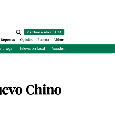
Cambiar a edición USA
Deportes
Opinión
Planeta
Videos
e droga
Televisión local
Accidente Los Ríos
Fuerza antipand
uevo Chino