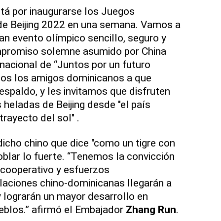
tá por inaugurarse los Juegos
 de Beijing 2022 en una semana. Vamos a
an evento olímpico sencillo, seguro y
mpromiso solemne asumido por China
nacional de “Juntos por un futuro
dos los amigos dominicanos a que
espaldo, y les invitamos que disfruten
s heladas de Beijing desde "el país
rayecto del sol" .
dicho chino que dice "como un tigre con
doblar lo fuerte. “Tenemos la convicción
u cooperativo y esfuerzos
aciones chino-dominicanas llegarán a
, y lograrán un mayor desarrollo en
eblos.” afirmó el Embajador
Zhang Run
.