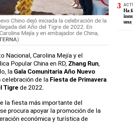
ACT
Ha f
inmi
vo Chino dejó iniciada la celebración de la
una 
llegada del Año del Tigre de 2022. En
a Carolina Mejía y en embajador de China,
TERNA
)
to Nacional, Carolina Mejía y el
lica Popular China en RD,
Zhang Run
,
o, la
Gala Comunitaria Año Nuevo
la celebración de la
Fiesta de Primavera
l Tigre
de 2022.
e la fiesta más importante del
, se procura apoyar la promoción de la
eración económica y turística de
.