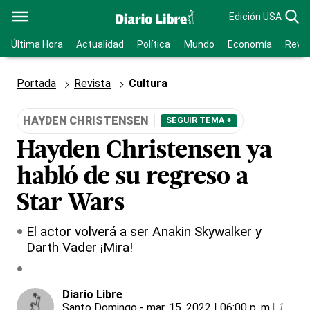
Edición USA
Última Hora
Actualidad
Política
Mundo
Economía
Revis
Portada
Revista
Cultura
HAYDEN CHRISTENSEN
SEGUIR TEMA +
Hayden Christensen ya
habló de su regreso a
Star Wars
El actor volverá a ser Anakin Skywalker y
Darth Vader ¡Mira!
Diario Libre
Santo Domingo
- mar. 15, 2022 | 06:00 p. m.
|
1