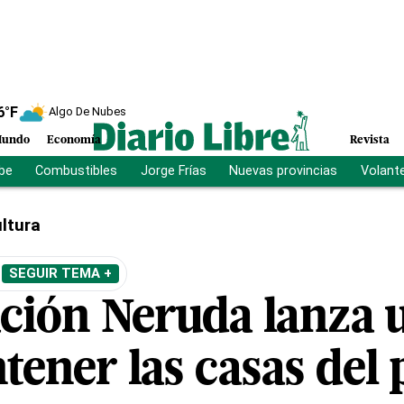
6
°F
Algo De Nubes
undo
Economía
Revista
ibe
Combustibles
Jorge Frías
Nuevas provincias
Volant
ltura
SEGUIR TEMA +
ción Neruda lanza 
ener las casas del 