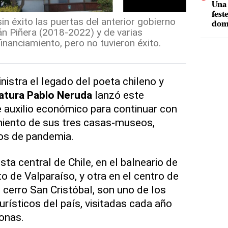
Una 
fest
in éxito las puertas del anterior gobierno
dom
n Piñera (2018-2022) y de varias
nanciamiento, pero no tuvieron éxito.
istra el legado del poeta chileno y
atura
Pablo Neruda
lanzó este
 auxilio económico para continuar con
iento de sus tres casas-museos,
os de pandemia.
ta central de Chile, en el balneario de
to de Valparaíso, y otra en el centro de
l cerro San Cristóbal, son uno de los
turísticos del país, visitadas cada año
onas.