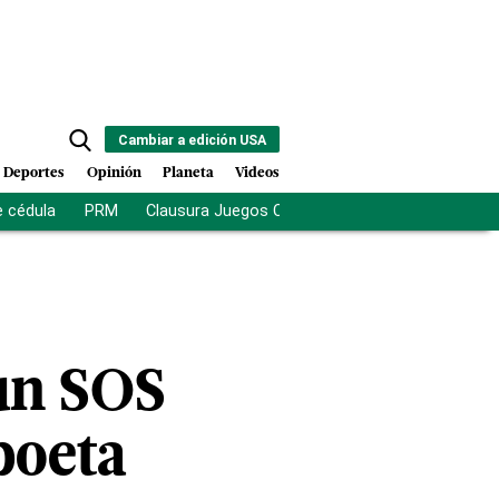
Cambiar a edición USA
Deportes
Opinión
Planeta
Videos
e cédula
PRM
Clausura Juegos Centroamericanos
De la Es
un SOS
poeta