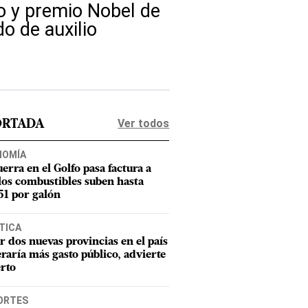
no y premio Nobel de
o de auxilio
Ver todos
ORTADA
NOMÍA
uerra en el Golfo pasa factura a
los combustibles suben hasta
1 por galón
TICA
r dos nuevas provincias en el país
raría más gasto público, advierte
rto
ORTES