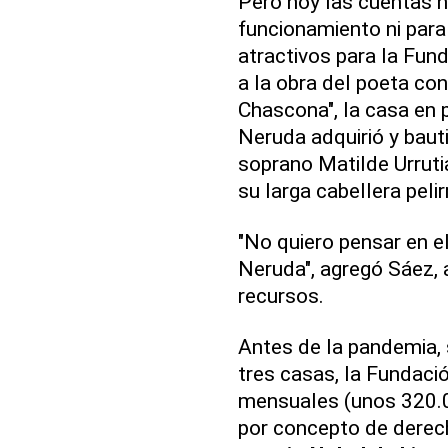
Pero hoy las cuentas n
funcionamiento ni par
atractivos para la Fun
a la obra del poeta co
Chascona", la casa en 
Neruda adquirió y baut
soprano Matilde Urrutia
su larga cabellera pelir
"No quiero pensar en e
Neruda", agregó Sáez,
recursos.
Antes de la pandemia, 
tres casas, la Fundaci
mensuales (unos 320.0
por concepto de derech