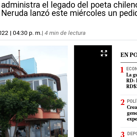
 administra el legado del poeta chile
 Neruda lanzó este miércoles un pedid
022 | 04:30 p. m.
|
4 min de lectura
EN P
ECO
La g
RD: 
RD$5
POLÍ
Crea
gene
expe
DEP