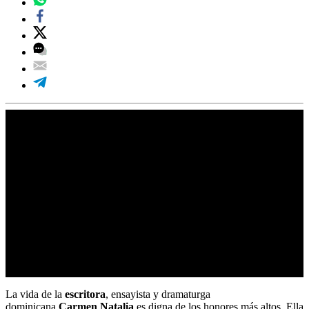
La vida de la
escritora
, ensayista y dramaturga
dominicana
Carmen Natalia
es digna de los honores más altos. Ella