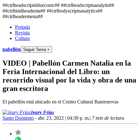
##ctrlheadscriptsblueconic## ##ctrlheadscriptsanalytis##
##ctrlhtmlheadnota##
##ctrlbodyscriptsanalytics##
##ctrlheadermenu##
Portada
Revista
Cultura
pabellón
Seguir Tema +
VIDEO | Pabellón Carmen Natalia en la
Feria Internacional del Libro: un
recorrido visual por la vida y obra de una
gran escritora
El pabellón está ubicado en el Centro Cultural Banreservas
Jeury Frías
Santo Domingo
- abr. 23, 2022 | 04:39 p. m.
|
7 min de lectura