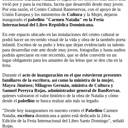
vivió por y para la escritura, faceta que desarrolló desde muy joven.
Por esta razón, el Centro Cultural Banreservas, con el apoyo de la
Unión Europea y los ministerios de
Cultura
y la Mujer, dejaron
inaugurado el
pabellón
"Carmen Natalia" en la Feria
Internacional del Libro República Dominicana.
En este espacio ubicado en las instalaciones del centro cultural se
podrá hacer un recorrido visual de la vida y obra de la también poeta
infantil. Escritos de su puño y letra que dejan evidenciado su talento
para desarrollar este arte desde muy joven, fotografías y hasta audios
podrán apreciarse en este recorrido, que se debe convertir en un
lugar obligatorio para los amantes de las letras que se den cita en la
feria.
Durante el
acto de inauguración en el que estuvieron presentes
familiares de la escritora, así como la ministra de la mujer,
Mayra Jiménez; Milagros Germán, ministra de Cultura y
Samuel Pereyra Rojas, administrador general de BanRervas
,
quienes valoraron el valor histórico de la obra de Natalia y cómo
desde el
pabellón
se busca realzar aún más su legado.
"Desde hoy inauguramos en nuestro centro el
Pabellón
Carmen
Natalia,
escritora
dominicana a quien está dedicada la 24va.
Edición de la Feria Internacional del Libro Santo Domingo", señaló
Rojas.