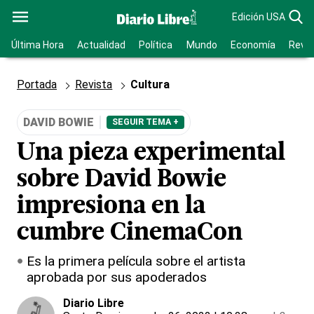
Edición USA
Última Hora
Actualidad
Política
Mundo
Economía
Revis
Portada
Revista
Cultura
DAVID BOWIE
SEGUIR TEMA +
Una pieza experimental
sobre David Bowie
impresiona en la
cumbre CinemaCon
Es la primera película sobre el artista
aprobada por sus apoderados
Diario Libre