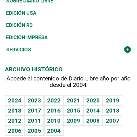
De buena tinta
Clima
Mundo
SOBRE DIARIO LIBRE
Reportajes
África
Vivienda
Buena Vida
Ciclismo
En Directo
Tecnología
Economía
EDICIÓN USA
Ocenanía
Telecom.
Sociales
Tenis
El Espía
Historia
Revista
EDICIÓN RD
Caribe
Global y variable
Novedades
Olimpismo
Noticiero Poteleche
Martes de tecnología
Deportes
EDICIÓN IMPRESA
Resto del mundo
Economía personal
Podcast Arte Libre
Más deportes
Columnistas
Cambio climático
Opinión
SERVICIOS
Macroeconomía
Mi mascota
Resultados deportivos
Lecturas
Planeta
Efemérides
ARCHIVO HISTÓRICO
Hablando con el pediatra
Línea de hit
Más firmas
Hecho en casa
Cumpleaños
Accede al contenido de Diario Libre año por año
desde el 2004.
Diario de nutrición
BRV
Mundo gamer
RSS
Vida y familia
TBT Deportivo
Guía del dinero
Horóscopos
2024
2023
2022
2021
2020
2019
Eñe
2018
2017
2016
2015
2014
2013
Crucigramas
2012
2011
2010
2009
2008
2007
Celebrando la vida
2006
2005
2004
Sin complejos