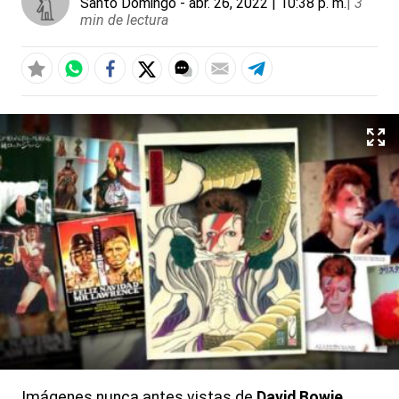
Santo Domingo
- abr. 26, 2022 | 10:38 p. m.
|
3
min de lectura
Imágenes nunca antes vistas de
David Bowie