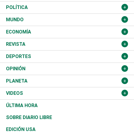
Nacional
POLÍTICA
Ciudad
Partidos
MUNDO
Educación
JCE
Estados Unidos
ECONOMÍA
Salud
TSE
América Latina
Finanzas
REVISTA
Justicia
Congreso Nacional
Haití
Turismo
Música
DEPORTES
Política
Gobierno
España
Agro
Cine
Baloncesto
OPINIÓN
Sucesos
Europa
Empleo
Cultura
Fútbol
ADC
PLANETA
A Fondo
Canadá
Negocios
Farándula
Béisbol
Mirada Libre
Medioambiente
VIDEOS
Diálogo Libre
Medio Oriente
Energía
Moda
Motor
Editorial
Ciencia
Actualidad
ÚLTIMA HORA
José Boquete
Asia
Consumo
Belleza
Golf
De buena tinta
Clima
Mundo
SOBRE DIARIO LIBRE
Reportajes
África
Vivienda
Buena Vida
Ciclismo
En Directo
Tecnología
Economía
EDICIÓN USA