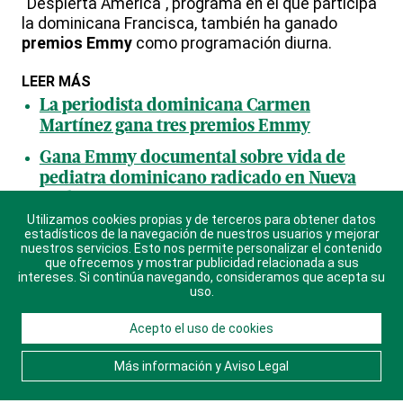
"Despierta América", programa en el que participa
la dominicana Francisca, también ha ganado
premios Emmy
como programación diurna.
LEER MÁS
La periodista dominicana Carmen
Martínez gana tres premios Emmy
Gana Emmy documental sobre vida de
pediatra dominicano radicado en Nueva
York
Utilizamos cookies propias y de terceros para obtener datos
Comunicadores dominicanos ganan
estadísticos de la navegación de nuestros usuarios y mejorar
nuestros servicios. Esto nos permite personalizar el contenido
Premios Emmy
que ofrecemos y mostrar publicidad relacionada a sus
intereses. Si continúa navegando, consideramos que acepta su
uso.
TEMAS -
Acepto el uso de cookies
PREMIOS EMMY
COMUNICADORAS
+
+
Más información y Aviso Legal
COMUNICADOR
PERIODISTA
+
+