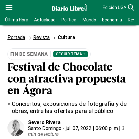
Edición USA
Última Hora
Actualidad
Política
Mundo
Economía
Revis
Portada
Revista
Cultura
FIN DE SEMANA
SEGUIR TEMA +
Festival de Chocolate
con atractiva propuesta
en Ágora
Conciertos, exposiciones de fotografía y de
obras, entre las ofertas para el público
Severo Rivera
Santo Domingo
- jul. 07, 2022 | 06:00 p. m.
|
3
min de lectura