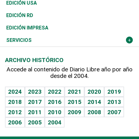
Reportajes
África
Vivienda
Buena Vida
Ciclismo
En Directo
Tecnología
Economía
EDICIÓN USA
Ocenanía
Telecom.
Sociales
Tenis
El Espía
Historia
Revista
EDICIÓN RD
Caribe
Global y variable
Novedades
Olimpismo
Noticiero Poteleche
Martes de tecnología
Deportes
EDICIÓN IMPRESA
Resto del mundo
Economía personal
Podcast Arte Libre
Más deportes
Columnistas
Cambio climático
Opinión
SERVICIOS
Macroeconomía
Mi mascota
Resultados deportivos
Lecturas
Planeta
Efemérides
ARCHIVO HISTÓRICO
Hablando con el pediatra
Línea de hit
Más firmas
Hecho en casa
Cumpleaños
Accede al contenido de Diario Libre año por año
desde el 2004.
Diario de nutrición
BRV
Mundo gamer
RSS
Vida y familia
TBT Deportivo
Guía del dinero
Horóscopos
2024
2023
2022
2021
2020
2019
Eñe
2018
2017
2016
2015
2014
2013
Crucigramas
2012
2011
2010
2009
2008
2007
Celebrando la vida
2006
2005
2004
Sin complejos
En pocas palabras