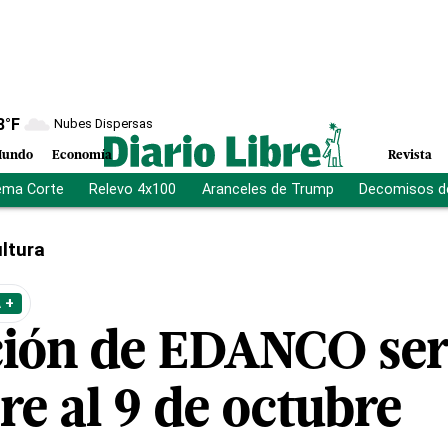
8
°F
Nubes Dispersas
undo
Economía
Revista
ema Corte
Relevo 4x100
Aranceles de Trump
Decomisos d
ltura
 +
ción de EDANCO será
re al 9 de octubre