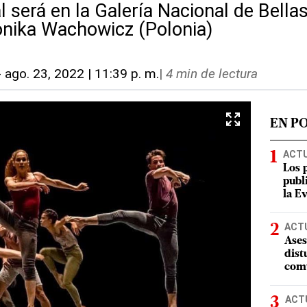
l será en la Galería Nacional de Bella
nika Wachowicz (Polonia)
-
ago. 23, 2022 | 11:39 p. m.
|
4 min de lectura
EN P
ACT
Los 
publ
la E
ACT
Ases
dist
comu
ACT