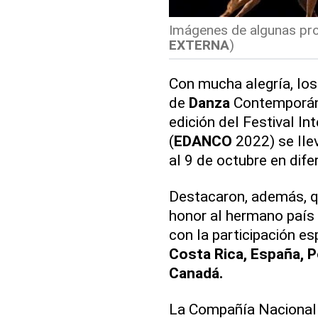
Imágenes de algunas pr
EXTERNA
)
Con mucha alegría, los
de
Danza
Contemporáne
edición del Festival In
(
EDANCO
2022) se lle
al 9 de octubre en dif
Destacaron, además, qu
honor al hermano país 
con la participación esp
Costa Rica, España, P
Canadá.
La Compañía Nacional