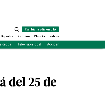
Cambiar a edición USA
Deportes
Opinión
Planeta
Videos
e droga
Televisión local
Accidente Los Ríos
Fuerza antipand
 del 25 de