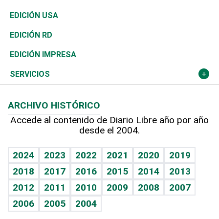
Reportajes
África
Vivienda
Buena Vida
Ciclismo
En Directo
Tecnología
Economía
EDICIÓN USA
Ocenanía
Telecom.
Sociales
Tenis
El Espía
Historia
Revista
EDICIÓN RD
Caribe
Global y variable
Novedades
Olimpismo
Noticiero Poteleche
Martes de tecnología
Deportes
EDICIÓN IMPRESA
Resto del mundo
Economía personal
Podcast Arte Libre
Más deportes
Columnistas
Cambio climático
Opinión
SERVICIOS
Macroeconomía
Mi mascota
Resultados deportivos
Lecturas
Planeta
Efemérides
ARCHIVO HISTÓRICO
Hablando con el pediatra
Línea de hit
Más firmas
Hecho en casa
Cumpleaños
Accede al contenido de Diario Libre año por año
desde el 2004.
Diario de nutrición
BRV
Mundo gamer
RSS
Vida y familia
TBT Deportivo
Guía del dinero
Horóscopos
2024
2023
2022
2021
2020
2019
Eñe
2018
2017
2016
2015
2014
2013
Crucigramas
2012
2011
2010
2009
2008
2007
Celebrando la vida
2006
2005
2004
Sin complejos