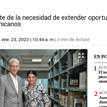
te de la necesidad de extender oportu
nicanos
-
ene. 23, 2023 | 10:44 a. m.
|
3 min de lectura
EN P
ACT
El te
piez
aten
ACT
Ases
dist
comu