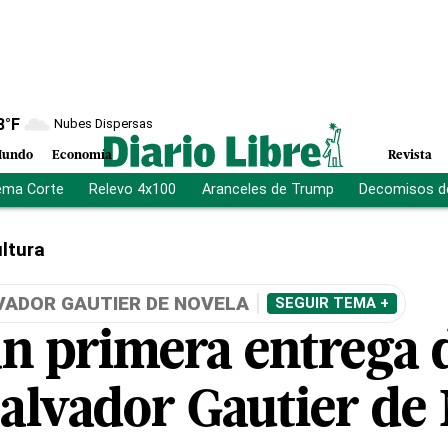
8
°F
Nubes Dispersas
undo
Economía
Revista
ema Corte
Relevo 4x100
Aranceles de Trump
Decomisos d
ltura
VADOR GAUTIER DE NOVELA
SEGUIR TEMA +
án primera entrega 
alvador Gautier de 