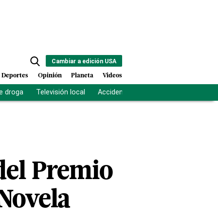
Cambiar a edición USA
Deportes
Opinión
Planeta
Videos
e droga
Televisión local
Accidente Los Ríos
Fuerza antipand
del Premio
Novela