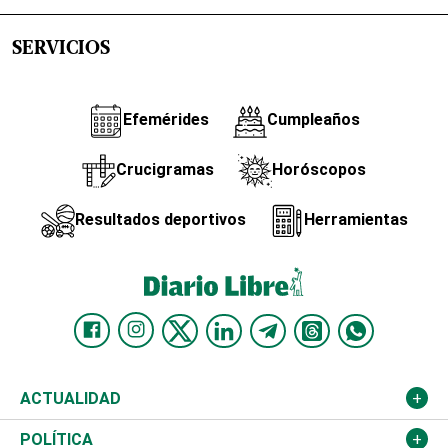
SERVICIOS
Efemérides
Cumpleaños
Crucigramas
Horóscopos
Resultados deportivos
Herramientas
ACTUALIDAD
Nacional
POLÍTICA