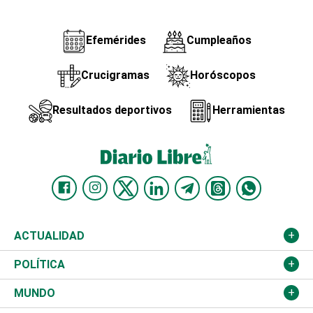
Efemérides
Cumpleaños
Crucigramas
Horóscopos
Resultados deportivos
Herramientas
ACTUALIDAD
Nacional
POLÍTICA
Ciudad
Partidos
MUNDO