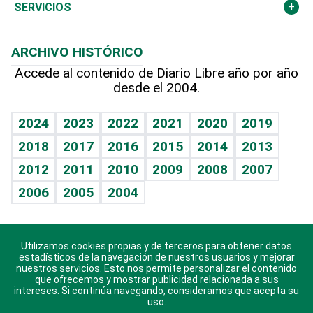
Resto del mundo
Economía personal
Podcast Arte Libre
Más deportes
Columnistas
Cambio climático
Opinión
SERVICIOS
Macroeconomía
Mi mascota
Resultados deportivos
Lecturas
Planeta
Efemérides
ARCHIVO HISTÓRICO
Hablando con el pediatra
Línea de hit
Más firmas
Hecho en casa
Cumpleaños
Accede al contenido de Diario Libre año por año
desde el 2004.
Diario de nutrición
BRV
Mundo gamer
RSS
Vida y familia
TBT Deportivo
Guía del dinero
Horóscopos
2024
2023
2022
2021
2020
2019
Eñe
2018
2017
2016
2015
2014
2013
Crucigramas
2012
2011
2010
2009
2008
2007
Celebrando la vida
2006
2005
2004
Sin complejos
En pocas palabras
Utilizamos cookies propias y de terceros para obtener datos
Descarga nuestras aplicaciones para Android, iOS y
Escuchando al corazón
estadísticos de la navegación de nuestros usuarios y mejorar
sistema Huawei.
nuestros servicios. Esto nos permite personalizar el contenido
que ofrecemos y mostrar publicidad relacionada a sus
Economía Personal
intereses. Si continúa navegando, consideramos que acepta su
uso.
Consulta Libre