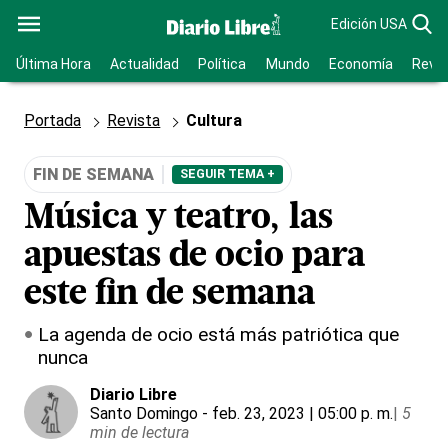
Edición USA
Última Hora
Actualidad
Política
Mundo
Economía
Revis
Portada
Revista
Cultura
FIN DE SEMANA
SEGUIR TEMA +
Música y teatro, las
apuestas de ocio para
este fin de semana
La agenda de ocio está más patriótica que
nunca
Diario Libre
Santo Domingo
- feb. 23, 2023 | 05:00 p. m.
|
5
min de lectura