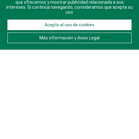
que ofrecemos y mostrar publicidad relacionada a sus
intereses. Si continúa navegando, consideramos que acepta su
uso.
SERVICIOS
Acepto el uso de cookies
Más información y Aviso Legal
Efemérides
Cumpleaños
Crucigramas
Horóscopos
Resultados deportivos
Herramientas
ACTUALIDAD