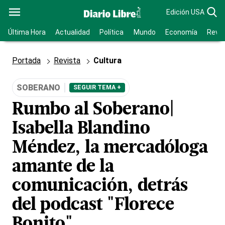
Edición USA
Última Hora
Actualidad
Política
Mundo
Economía
Revis
Portada
Revista
Cultura
SOBERANO
SEGUIR TEMA +
Rumbo al Soberano|
Isabella Blandino
Méndez, la mercadóloga
amante de la
comunicación, detrás
del podcast "Florece
Bonito"