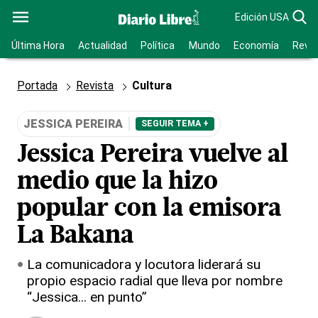
Edición USA
Última Hora
Actualidad
Política
Mundo
Economía
Revis
Portada
Revista
Cultura
JESSICA PEREIRA
SEGUIR TEMA +
Jessica Pereira vuelve al
medio que la hizo
popular con la emisora
La Bakana
La comunicadora y locutora liderará su
propio espacio radial que lleva por nombre
“Jessica... en punto”