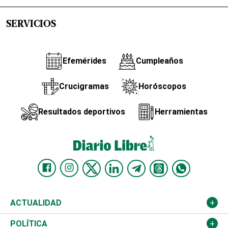
SERVICIOS
Efemérides
Cumpleaños
Crucigramas
Horóscopos
Resultados deportivos
Herramientas
ACTUALIDAD
Nacional
POLÍTICA