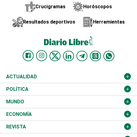
Crucigramas
Horóscopos
Resultados deportivos
Herramientas
ACTUALIDAD
Nacional
POLÍTICA
Ciudad
Partidos
MUNDO
Educación
JCE
Estados Unidos
ECONOMÍA
Salud
TSE
América Latina
Finanzas
REVISTA