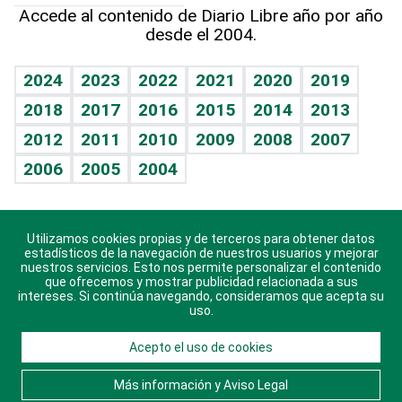
Línea de hit
Más firmas
Hecho en casa
Cumpleaños
Accede al contenido de Diario Libre año por año
desde el 2004.
Diario de nutrición
BRV
Mundo gamer
RSS
Vida y familia
TBT Deportivo
Guía del dinero
Horóscopos
2024
2023
2022
2021
2020
2019
Eñe
2018
2017
2016
2015
2014
2013
Crucigramas
2012
2011
2010
2009
2008
2007
Celebrando la vida
2006
2005
2004
Sin complejos
En pocas palabras
Utilizamos cookies propias y de terceros para obtener datos
Descarga nuestras aplicaciones para Android, iOS y
Escuchando al corazón
estadísticos de la navegación de nuestros usuarios y mejorar
sistema Huawei.
nuestros servicios. Esto nos permite personalizar el contenido
que ofrecemos y mostrar publicidad relacionada a sus
Economía Personal
intereses. Si continúa navegando, consideramos que acepta su
uso.
Consulta Libre
Acepto el uso de cookies
© 2021 Diario Libre, todos los derechos reservados.
Consulta el
Aviso Legal
. Ponte en
Contacto
con
Más información y Aviso Legal
nosotros y conoce más sobre Diario Libre