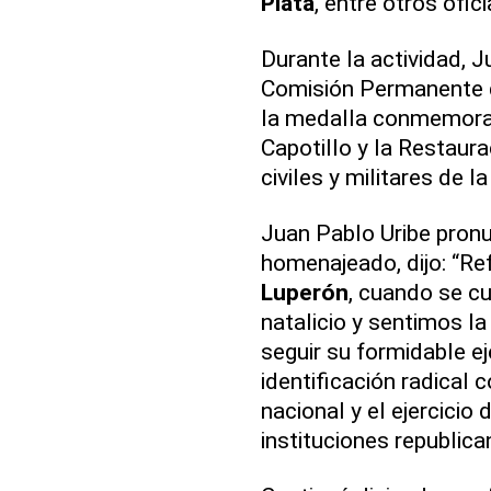
Plata
, entre otros ofici
Durante la actividad, J
Comisión Permanente
la medalla conmemorati
Capotillo y la Restaura
civiles y militares de l
Juan Pablo Uribe pronu
homenajeado, dijo: “Re
Luperón
, cuando se c
natalicio y sentimos l
seguir su formidable e
identificación radical 
nacional y el ejercicio
instituciones republica