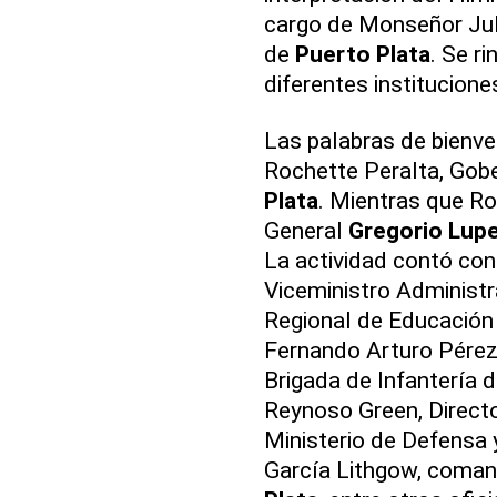
cargo de Monseñor Juli
de
Puerto Plata
. Se r
diferentes institucione
Las palabras de bienve
Rochette Peralta, Gobe
Plata
. Mientras que R
General
Gregorio Lup
La actividad contó con
Viceministro Administra
Regional de Educación
Fernando Arturo Pére
Brigada de Infantería d
Reynoso Green, Direct
Ministerio de Defensa 
García Lithgow, coman