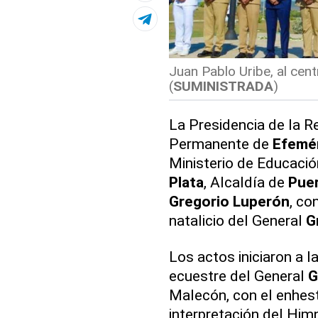
Juan Pablo Uribe, al centr
(
SUMINISTRADA
)
La Presidencia de la Re
Permanente de
Efemér
Ministerio de Educació
Plata
, Alcaldía de
Puer
Gregorio Luperón
, c
natalicio del General
G
Los actos iniciaron a l
ecuestre del General
G
Malecón, con el enhes
interpretación del Himn