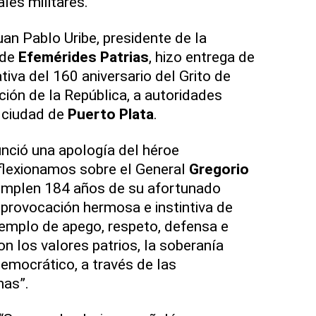
ales militares.
uan Pablo Uribe, presidente de la
 de
Efemérides Patrias
, hizo entrega de
va del 160 aniversario del Grito de
ción de la República, a autoridades
a ciudad de
Puerto Plata
.
nció una apología del héroe
flexionamos sobre el General
Gregorio
umplen 184 años de su afortunado
a provocación hermosa e instintiva de
jemplo de apego, respeto, defensa e
con los valores patrios, la soberanía
 democrático, a través de las
nas”.