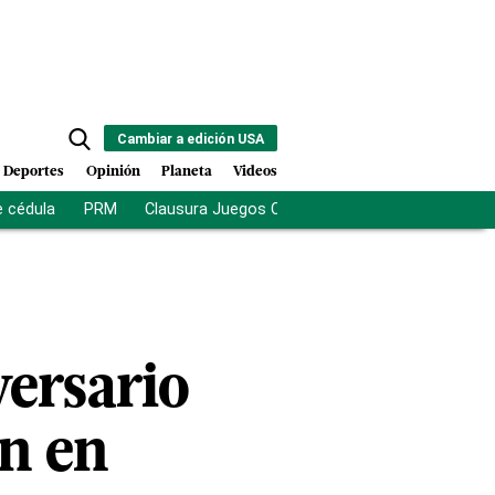
Cambiar a edición USA
Deportes
Opinión
Planeta
Videos
e cédula
PRM
Clausura Juegos Centroamericanos
De la Es
ersario
ón en