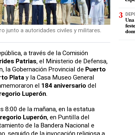
DEP
Una 
fest
o junto a autoridades civiles y militares.
dom
pública, a través de la Comisión
ides Patrias
, el Ministerio de Defensa,
n, la Gobernación Provincial de
Puerto
to Plata
y la Casa Museo General
onmemoraron el
184 aniversario
del
regorio Luperón
.
as 8:00 de la mañana, en la estatua
regorio Luperón
, en Puntilla del
tamiento de la Bandera Nacional e
o, seguido de la invocación religiosa a