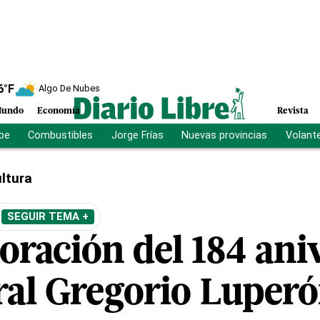
6
°F
Algo De Nubes
undo
Economía
Revista
ibe
Combustibles
Jorge Frías
Nuevas provincias
Volant
ltura
SEGUIR TEMA +
ación del 184 aniv
ral Gregorio Luper