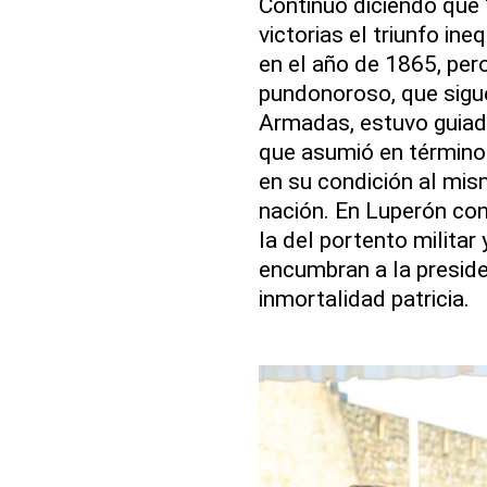
Continuó diciendo que 
victorias el triunfo in
en el año de 1865, per
pundonoroso, que sigu
Armadas, estuvo guiada
que asumió en términos
en su condición al mism
nación. En Luperón co
la del portento militar 
encumbran a la preside
inmortalidad patricia.