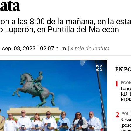
ata
ron a las 8:00 de la mañana, en la est
o Luperón, en Puntilla del Malecón
-
sep. 08, 2023 | 02:07 p. m.
|
4 min de lectura
EN P
ECO
La g
RD: 
RD$5
POLÍ
Crea
gene
expe