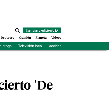
Cambiar a edición USA
Deportes
Opinión
Planeta
Videos
e droga
Televisión local
Accidente Los Ríos
Fuerza antipand
cierto 'De