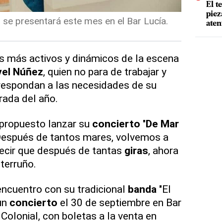
El t
piez
 se presentará este mes en el Bar Lucía.
aten
s más activos y dinámicos de la escena
vel Núñez
, quien no para de trabajar y
respondan a las necesidades de su
rada del año.
 propuesto lanzar su
concierto
"
De Mar
 "Después de tantos mares, volvemos a
decir que después de tantas
giras
, ahora
terruño.
encuentro con su tradicional
banda
"El
 un
concierto
el 30 de septiembre en Bar
Colonial, con boletas a la venta en