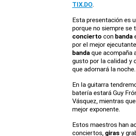
TIX.DO
.
Esta presentación es un
porque no siempre se t
concierto
con
banda
e
por el mejor ejecutante
banda
que acompaña a 
gusto por la calidad y
que adornará la noche.
En la guitarra tendrem
batería estará Guy Fró
Vásquez, mientras que 
mejor exponente.
Estos maestros han a
conciertos,
giras
y gra