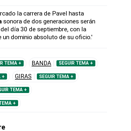
cado la carrera de Pavel hasta
a
sonora de dos generaciones serán
 del día 30 de septiembre, con la
 un dominio absoluto de su oficio.'
BANDA
IR TEMA +
SEGUIR TEMA +
GIRAS
 +
SEGUIR TEMA +
GUIR TEMA +
TEMA +
re