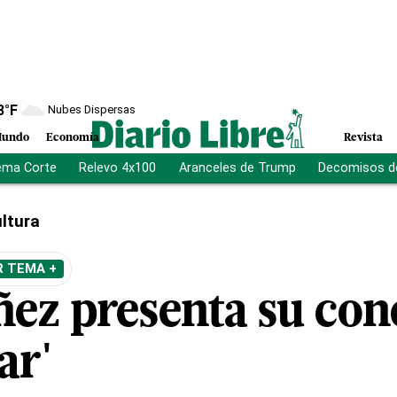
8
°F
Nubes Dispersas
undo
Economía
Revista
ema Corte
Relevo 4x100
Aranceles de Trump
Decomisos d
ltura
R TEMA +
ñez presenta su con
ar'