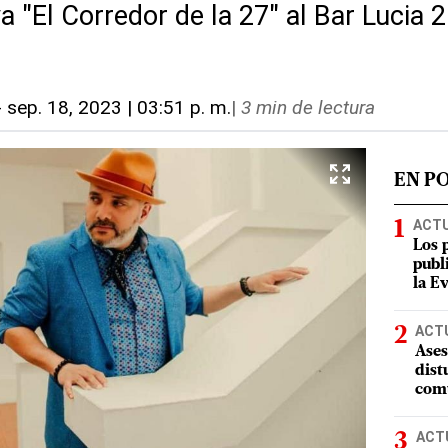
va "El Corredor de la 27" al Bar Lucia 
-
sep. 18, 2023 | 03:51 p. m.
|
3 min de lectura
EN P
ACT
Los 
publ
la E
ACT
Ases
dist
comu
ACT