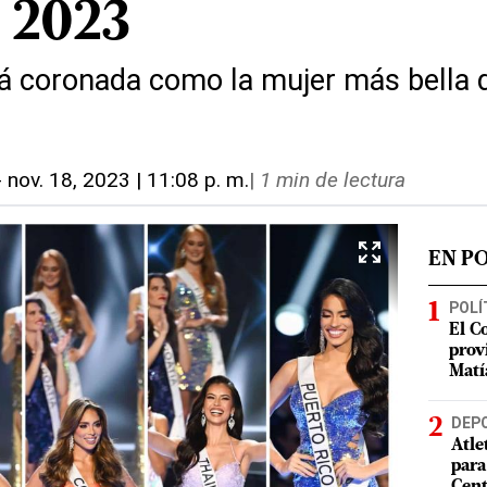
 2023
rá coronada como la mujer más bella d
-
nov. 18, 2023 | 11:08 p. m.
|
1 min de lectura
EN P
POLÍ
El C
prov
Matí
DEP
Atle
para
Cent