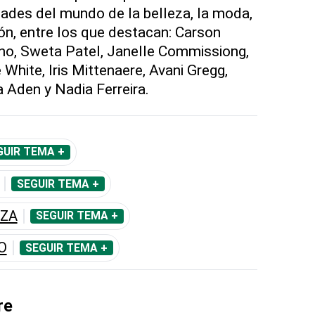
ades del mundo de la belleza, la moda,
ión, entre los que destacan: Carson
no, Sweta Patel, Janelle Commissiong,
 White, Iris Mittenaere, Avani Gregg,
 Aden y Nadia Ferreira.
GUIR TEMA +
SEGUIR TEMA +
EZA
SEGUIR TEMA +
O
SEGUIR TEMA +
re