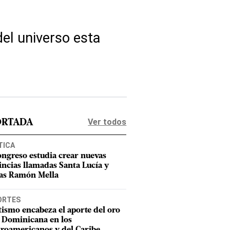
el universo esta
Ver todos
ORTADA
TICA
ongreso estudia crear nuevas
incias llamadas Santa Lucía y
as Ramón Mella
ORTES
tismo encabeza el aporte del oro
 Dominicana en los
roamericanos y del Caribe