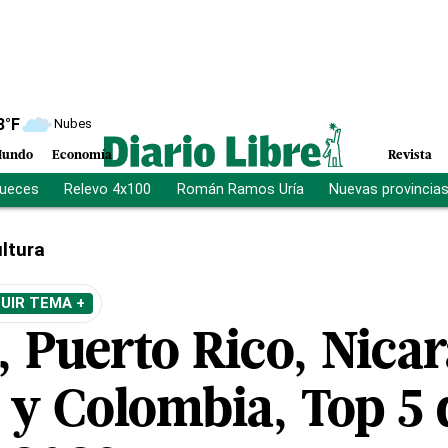
8
°F
Nubes
undo
Economía
Revista
jueces
Relevo 4x100
Román Ramos Uría
Nuevas provincia
ltura
UIR TEMA +
, Puerto Rico, Nica
 y Colombia, Top 5 