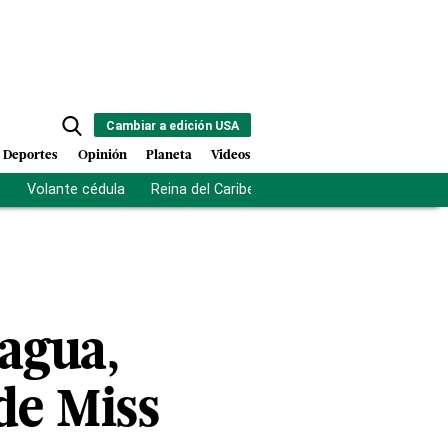
Cambiar a edición USA
Deportes
Opinión
Planeta
Videos
s
Volante cédula
Reina del Caribe
Clausura Juegos Centro
ragua,
de Miss