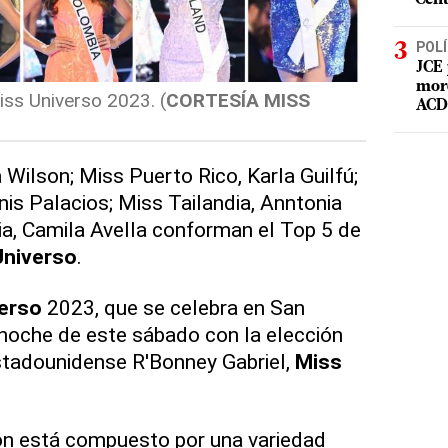
POLÍ
JCE 
mord
iss Universo 2023. (
CORTESÍA MISS
ACD 
 Wilson; Miss Puerto Rico, Karla Guilfú;
is Palacios; Miss Tailandia, Anntonia
a, Camila Avella conforman el Top 5 de
Universo
.
erso
2023, que se celebra en San
 noche de este sábado con la elección
stadounidense R'Bonney Gabriel,
Miss
ión está compuesto por una variedad