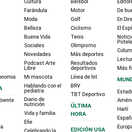
Cultura
Béisbol
Editor
Farándula
Motor
De bue
Moda
Golf
En Dir
Belleza
Ciclismo
El Esp
Buena Vida
Tenis
Notici
Potel
Sociales
Olimpismo
Colum
Novedades
Más deportes
Lectu
Podcast Arte
Resultados
Libre
deportivos
Más f
onomia
Mi mascota
Línea de hit
MUN
Hablando con el
BRV
A
pediatra
Estad
TBT Deportivo
Diario de
biente
Améri
nutrición
ÚLTIMA
Haití
Vida y familia
HORA
Españ
Eñe
ía
Europ
EDICIÓN USA
Celebrando la