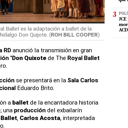
POLÍ
JCE 
mord
 Ballet es la adaptación a ballet de la
ACD 
hidalgo Don Quijote. (
ROH BILL COOPER
)
a RD
anunció la transmisión en gran
ión
"
Don Quixote
de The
Royal Ballet
ro.
cción
se presentará en la
Sala Carlos
cional
Eduardo Brito.
ión a
ballet
de la encantadora historia
e; una
producción
del exbailarín
 Ballet
,
Carlos Acosta
, interpretada
co.