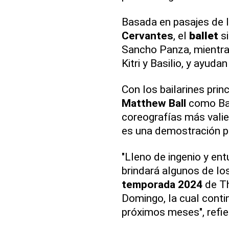
Basada en pasajes de 
Cervantes
, el
ballet
si
Sancho Panza, mientras
Kitri y Basilio, y ayudan
Con los bailarines prin
Matthew Ball
como Bas
coreografías más vali
es una demostración pe
"Lleno de ingenio y en
brindará algunos de l
temporada 2024
de Th
Domingo, la cual contin
próximos meses", refie