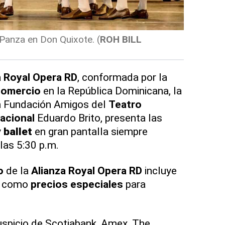
 Panza en Don Quixote.
(
ROH BILL
a Royal Opera RD
, conformada por la
Comercio
en la República Dominicana, la
la Fundación Amigos del
Teatro
acional
Eduardo Brito, presenta las
y
ballet
en gran pantalla siempre
las 5:30 p.m.
o
de la
Alianza Royal Opera RD
incluye
sí como
precios especiales
para
auspicio de Scotiabank, Amex, The