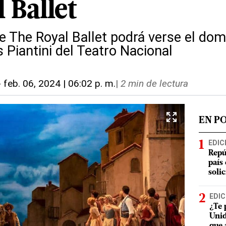
 Ballet
e The Royal Ballet podrá verse el dom
s Piantini del Teatro Nacional
-
feb. 06, 2024 | 06:02 p. m.
|
2 min de lectura
EN P
EDIC
Repú
país
soli
EDIC
¿Te 
Unid
que 