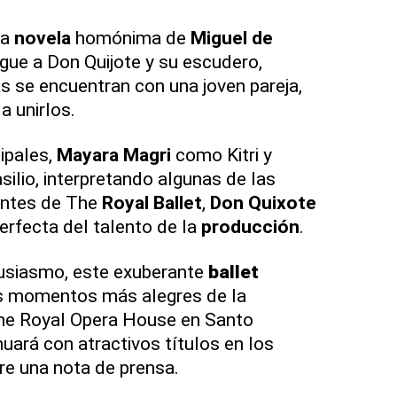
la
novela
homónima de
Miguel de
gue a Don Quijote y su escudero,
 se encuentran con una joven pareja,
 a unirlos.
cipales,
Mayara Magri
como Kitri y
ilio, interpretando algunas de las
entes de The
Royal Ballet
,
Don Quixote
rfecta del talento de la
producción
.
tusiasmo, este exuberante
ballet
os momentos más alegres de la
e Royal Opera House en Santo
uará con atractivos títulos en los
re una nota de prensa.