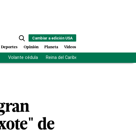
Cambiar a edición USA
Deportes
Opinión
Planeta
Videos
s
Volante cédula
Reina del Caribe
Clausura Juegos Centro
gran
xote" de