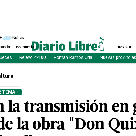
F
Nubes
undo
Economía
Revista
jueces
Relevo 4x100
Román Ramos Uría
Nuevas provincia
ltura
R TEMA +
 la transmisión en 
de la obra "Don Qui