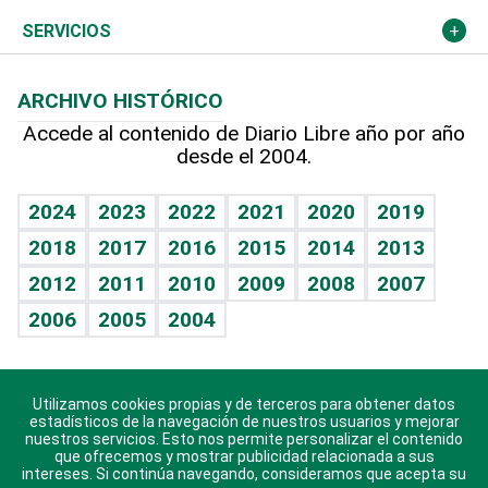
Resto del mundo
Economía personal
Podcast Arte Libre
Más deportes
Columnistas
Cambio climático
Opinión
SERVICIOS
Macroeconomía
Mi mascota
Resultados deportivos
Lecturas
Planeta
Efemérides
ARCHIVO HISTÓRICO
Hablando con el pediatra
Línea de hit
Más firmas
Hecho en casa
Cumpleaños
Accede al contenido de Diario Libre año por año
desde el 2004.
Diario de nutrición
BRV
Mundo gamer
RSS
Vida y familia
TBT Deportivo
Guía del dinero
Horóscopos
2024
2023
2022
2021
2020
2019
Eñe
2018
2017
2016
2015
2014
2013
Crucigramas
2012
2011
2010
2009
2008
2007
Celebrando la vida
2006
2005
2004
Sin complejos
En pocas palabras
Utilizamos cookies propias y de terceros para obtener datos
Descarga nuestras aplicaciones para Android, iOS y
Escuchando al corazón
estadísticos de la navegación de nuestros usuarios y mejorar
sistema Huawei.
nuestros servicios. Esto nos permite personalizar el contenido
que ofrecemos y mostrar publicidad relacionada a sus
Economía Personal
intereses. Si continúa navegando, consideramos que acepta su