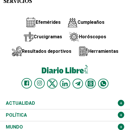
SERVICIOS
Efemérides
Cumpleaños
Crucigramas
Horóscopos
Resultados deportivos
Herramientas
ACTUALIDAD
Nacional
POLÍTICA
Ciudad
Partidos
MUNDO