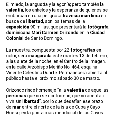
El miedo, la angustia y la agonía; pero también la
valentía
, los anhelos y la esperanza de quienes se
embarcan en una peligrosa
travesía
mar
ítima
en
busca de
libertad
, son los temas de la
exposición
90 millas, que presentará la
fotógrafa
dominicana
Mari Carmen Orizondo
en la
Ciudad
Colonial
de Santo Domingo.
La muestra, compuesta por 22
fotografías
en
color, será
inaugurada
este martes 13 de febrero,
a las siete de la noche, en el Centro de la Imagen,
en la calle Arzobispo Meriño No. 464, esquina
Vicente Celestino Duarte. Permanecerá abierta al
público hasta el próximo sábado 30 de marzo.
Orizondo rinde homenaje “a la
valentía
de aquellas
personas
que no se conforman, que no aceptan
vivir sin
libertad
”, por lo que desafían ese brazo
de
mar
entre el norte de la isla de Cuba y Cayo
Hueso, en la punta más meridional de los Cayos