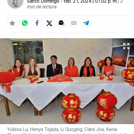
Santo Domingo
- feb. 21, 2024 | 01:02 p. m.
|
2
min de lectura
Yulissa Lu, Henya Tejada, Li Quoging, Clara Joa, Kenia