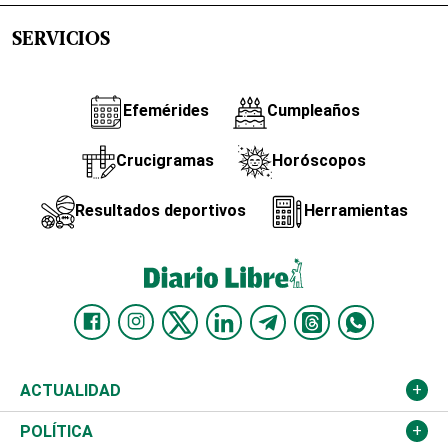
SERVICIOS
Efemérides
Cumpleaños
Crucigramas
Horóscopos
Resultados deportivos
Herramientas
ACTUALIDAD
Nacional
POLÍTICA