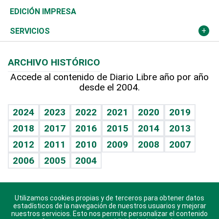
Caribe
Global y variable
Novedades
Olimpismo
Noticiero Poteleche
Martes de tecnología
Deportes
EDICIÓN IMPRESA
Resto del mundo
Economía personal
Podcast Arte Libre
Más deportes
Columnistas
Cambio climático
Opinión
SERVICIOS
Macroeconomía
Mi mascota
Resultados deportivos
Lecturas
Planeta
Efemérides
ARCHIVO HISTÓRICO
Hablando con el pediatra
Línea de hit
Más firmas
Hecho en casa
Cumpleaños
Accede al contenido de Diario Libre año por año
desde el 2004.
Diario de nutrición
BRV
Mundo gamer
RSS
Vida y familia
TBT Deportivo
Guía del dinero
Horóscopos
2024
2023
2022
2021
2020
2019
Eñe
2018
2017
2016
2015
2014
2013
Crucigramas
2012
2011
2010
2009
2008
2007
Celebrando la vida
2006
2005
2004
Sin complejos
En pocas palabras
Utilizamos cookies propias y de terceros para obtener datos
Descarga nuestras aplicaciones para Android, iOS y
Escuchando al corazón
estadísticos de la navegación de nuestros usuarios y mejorar
sistema Huawei.
nuestros servicios. Esto nos permite personalizar el contenido