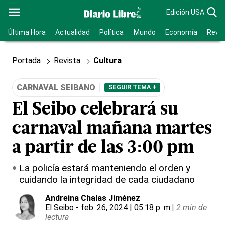
Edición USA
Última Hora
Actualidad
Política
Mundo
Economía
Revis
Portada
Revista
Cultura
CARNAVAL SEIBANO
SEGUIR TEMA +
El Seibo celebrará su
carnaval mañana martes
a partir de las 3:00 pm
La policía estará manteniendo el orden y
cuidando la integridad de cada ciudadano
Andreina Chalas Jiménez
El Seibo
- feb. 26, 2024 | 05:18 p. m.
|
2 min de
lectura