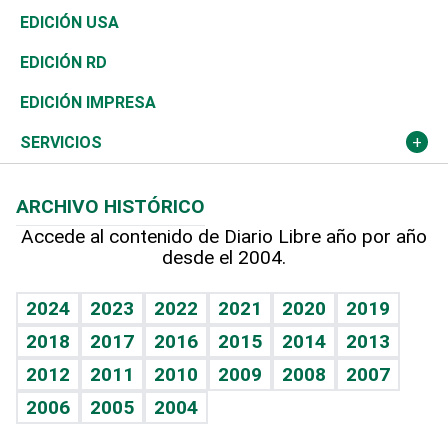
Reportajes
África
Vivienda
Buena Vida
Ciclismo
En Directo
Tecnología
Economía
EDICIÓN USA
Ocenanía
Telecom.
Sociales
Tenis
El Espía
Historia
Revista
EDICIÓN RD
Caribe
Global y variable
Novedades
Olimpismo
Noticiero Poteleche
Martes de tecnología
Deportes
EDICIÓN IMPRESA
Resto del mundo
Economía personal
Podcast Arte Libre
Más deportes
Columnistas
Cambio climático
Opinión
SERVICIOS
Macroeconomía
Mi mascota
Resultados deportivos
Lecturas
Planeta
Efemérides
ARCHIVO HISTÓRICO
Hablando con el pediatra
Línea de hit
Más firmas
Hecho en casa
Cumpleaños
Accede al contenido de Diario Libre año por año
desde el 2004.
Diario de nutrición
BRV
Mundo gamer
RSS
Vida y familia
TBT Deportivo
Guía del dinero
Horóscopos
2024
2023
2022
2021
2020
2019
Eñe
2018
2017
2016
2015
2014
2013
Crucigramas
2012
2011
2010
2009
2008
2007
Celebrando la vida
2006
2005
2004
Sin complejos