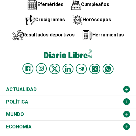
Efemérides
Cumpleaños
Crucigramas
Horóscopos
Resultados deportivos
Herramientas
ACTUALIDAD
Nacional
POLÍTICA
Ciudad
Partidos
MUNDO
Educación
JCE
Estados Unidos
ECONOMÍA