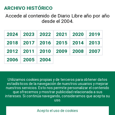
Macroeconomía
Mi mascota
Resultados deportivos
Lecturas
Planeta
Efemérides
ARCHIVO HISTÓRICO
Hablando con el pediatra
Línea de hit
Más firmas
Hecho en casa
Cumpleaños
Accede al contenido de Diario Libre año por año
desde el 2004.
Diario de nutrición
BRV
Mundo gamer
RSS
Vida y familia
TBT Deportivo
Guía del dinero
Horóscopos
2024
2023
2022
2021
2020
2019
Eñe
2018
2017
2016
2015
2014
2013
Crucigramas
2012
2011
2010
2009
2008
2007
Celebrando la vida
2006
2005
2004
Sin complejos
En pocas palabras
Utilizamos cookies propias y de terceros para obtener datos
Descarga nuestras aplicaciones para Android, iOS y
Escuchando al corazón
estadísticos de la navegación de nuestros usuarios y mejorar
sistema Huawei.
nuestros servicios. Esto nos permite personalizar el contenido
que ofrecemos y mostrar publicidad relacionada a sus
Economía Personal
intereses. Si continúa navegando, consideramos que acepta su
uso.
Consulta Libre
Acepto el uso de cookies