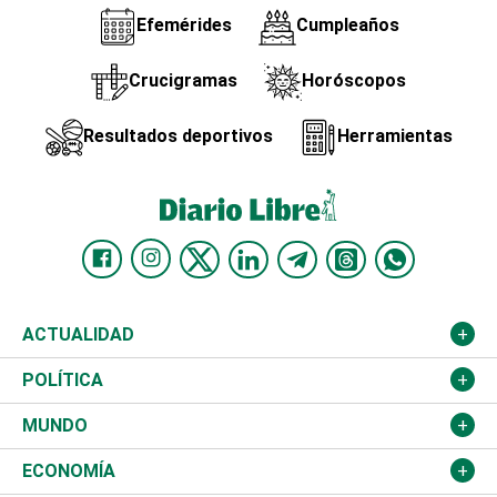
Efemérides
Cumpleaños
Crucigramas
Horóscopos
Resultados deportivos
Herramientas
ACTUALIDAD
Nacional
POLÍTICA
Ciudad
Partidos
MUNDO
Educación
JCE
Estados Unidos
ECONOMÍA