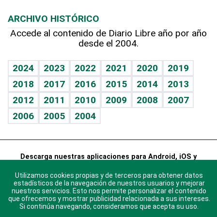
Macroeconomía
Mi mascota
Resultados deportivos
Lecturas
Planeta
Efemérides
ARCHIVO HISTÓRICO
Hablando con el pediatra
Línea de hit
Más firmas
Hecho en casa
Cumpleaños
Accede al contenido de Diario Libre año por año
desde el 2004.
Diario de nutrición
BRV
Mundo gamer
RSS
Vida y familia
TBT Deportivo
Guía del dinero
Horóscopos
2024
2023
2022
2021
2020
2019
Eñe
2018
2017
2016
2015
2014
2013
Crucigramas
2012
2011
2010
2009
2008
2007
Celebrando la vida
2006
2005
2004
Sin complejos
En pocas palabras
Descarga nuestras aplicaciones para Android, iOS y
Escuchando al corazón
sistema Huawei.
Utilizamos cookies propias y de terceros para obtener datos
Economía Personal
estadísticos de la navegación de nuestros usuarios y mejorar
nuestros servicios. Esto nos permite personalizar el contenido
Consulta Libre
que ofrecemos y mostrar publicidad relacionada a sus intereses.
Si continúa navegando, consideramos que acepta su uso.