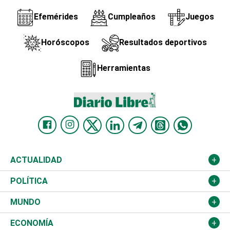
Efemérides
Cumpleaños
Juegos
Horóscopos
Resultados deportivos
Herramientas
ACTUALIDAD
Nacional
POLÍTICA
Ciudad
Partidos
MUNDO
Educación
JCE
Estados Unidos
ECONOMÍA