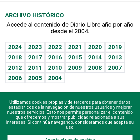
Macroeconomía
Mi mascota
Resultados deportivos
Noticiero Poteleche
Planeta
Efemérides
ARCHIVO HISTÓRICO
Hablando con el pediatra
Línea de hit
Columnistas
Hecho en casa
Cumpleaños
Accede al contenido de Diario Libre año por año
desde el 2004.
Diario de nutrición
Libreta deportiva
Lecturas
Mundo gamer
RSS
Vida y familia
BRV
Más firmas
Guía del dinero
Horóscopos
2024
2023
2022
2021
2020
2019
Eñe
TBT Deportivo
2018
2017
2016
2015
2014
2013
Juegos
2012
2011
2010
2009
2008
2007
Celebrando la vida
2006
2005
2004
Sin complejos
En pocas palabras
Utilizamos cookies propias y de terceros para obtener datos
Descarga nuestras aplicaciones para Android, iOS y
Escuchando al corazón
estadísticos de la navegación de nuestros usuarios y mejorar
sistema Huawei.
nuestros servicios. Esto nos permite personalizar el contenido
que ofrecemos y mostrar publicidad relacionada a sus
Economía Personal
intereses. Si continúa navegando, consideramos que acepta su
uso.
Consulta Libre