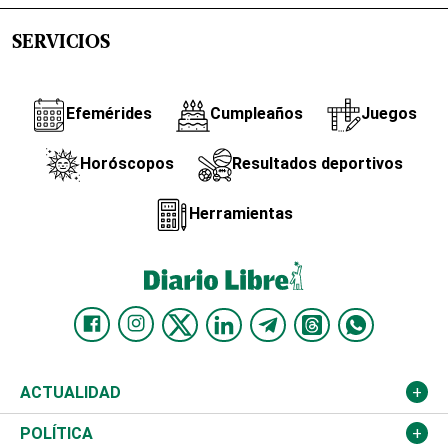
SERVICIOS
Efemérides
Cumpleaños
Juegos
Horóscopos
Resultados deportivos
Herramientas
ACTUALIDAD
Nacional
POLÍTICA