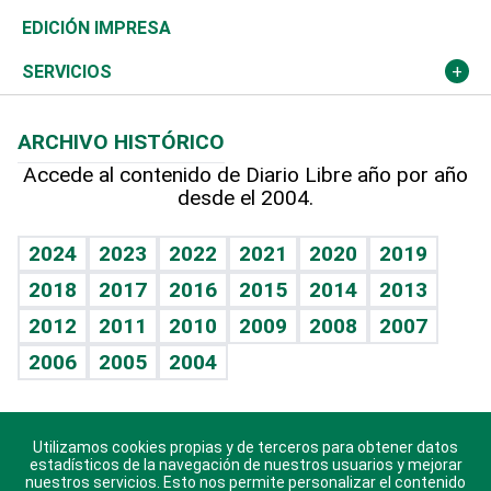
Caribe
Global y variable
Novedades
Olimpismo
Frente al Statu Quo
Despertando al gigante
Deportes
EDICIÓN IMPRESA
Resto del mundo
Economía personal
Podcast Arte Libre
Más deportes
El Espía
Cambio climático
Opinión
SERVICIOS
Macroeconomía
Mi mascota
Resultados deportivos
Noticiero Poteleche
Planeta
Efemérides
ARCHIVO HISTÓRICO
Hablando con el pediatra
Línea de hit
Columnistas
Hecho en casa
Cumpleaños
Accede al contenido de Diario Libre año por año
desde el 2004.
Diario de nutrición
Libreta deportiva
Lecturas
Mundo gamer
RSS
Vida y familia
BRV
Más firmas
Guía del dinero
Horóscopos
2024
2023
2022
2021
2020
2019
Eñe
TBT Deportivo
2018
2017
2016
2015
2014
2013
Juegos
2012
2011
2010
2009
2008
2007
Celebrando la vida
2006
2005
2004
Sin complejos
En pocas palabras
Utilizamos cookies propias y de terceros para obtener datos
Descarga nuestras aplicaciones para Android, iOS y
Escuchando al corazón
estadísticos de la navegación de nuestros usuarios y mejorar
sistema Huawei.
nuestros servicios. Esto nos permite personalizar el contenido