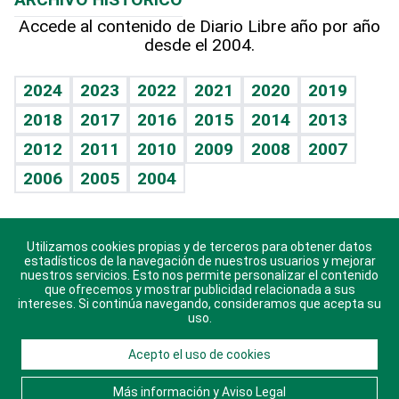
Hablando con el pediatra
Línea de hit
Columnistas
Hecho en casa
Cumpleaños
Accede al contenido de Diario Libre año por año
desde el 2004.
Diario de nutrición
Libreta deportiva
Lecturas
Mundo gamer
RSS
Vida y familia
BRV
Más firmas
Guía del dinero
Horóscopos
2024
2023
2022
2021
2020
2019
Eñe
TBT Deportivo
2018
2017
2016
2015
2014
2013
Juegos
2012
2011
2010
2009
2008
2007
Celebrando la vida
2006
2005
2004
Sin complejos
En pocas palabras
Utilizamos cookies propias y de terceros para obtener datos
Descarga nuestras aplicaciones para Android, iOS y
Escuchando al corazón
estadísticos de la navegación de nuestros usuarios y mejorar
sistema Huawei.
nuestros servicios. Esto nos permite personalizar el contenido
que ofrecemos y mostrar publicidad relacionada a sus
Economía Personal
intereses. Si continúa navegando, consideramos que acepta su
uso.
Consulta Libre
Acepto el uso de cookies
© 2021 Diario Libre, todos los derechos reservados.
Consulta el
Aviso Legal
. Ponte en
Contacto
con
Más información y Aviso Legal