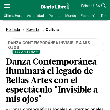
Edición USA
Última Hora
Actualidad
Política
Mundo
Economía
Revis
Portada
Revista
Cultura
DANZA CONTEMPORÁNEA INVISIBLE A MIS
OJOS
SEGUIR TEMA +
Danza Contemporánea
iluminará el legado de
Bellas Artes con el
espectáculo "Invisible a
mis ojos"
Obras coreográficas locales e internacionales