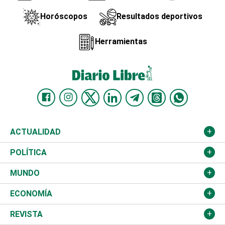
Horóscopos
Resultados deportivos
Herramientas
ACTUALIDAD
Nacional
POLÍTICA
Ciudad
Partidos
MUNDO
Educación
JCE
Estados Unidos
ECONOMÍA
Salud
TSE
América Latina
Finanzas
REVISTA