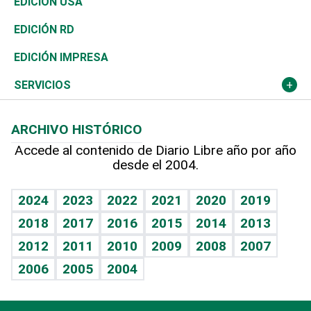
De buena tinta
Tecnología
Economía
EDICIÓN USA
Ocenanía
Telecom.
Sociales
Tenis
En Directo
Historia
Revista
EDICIÓN RD
Caribe
Global y variable
Novedades
Olimpismo
Frente al Statu Quo
Despertando al gigante
Deportes
EDICIÓN IMPRESA
Resto del mundo
Economía personal
Podcast Arte Libre
Más deportes
El Espía
Cambio climático
Opinión
SERVICIOS
Macroeconomía
Mi mascota
Resultados deportivos
Noticiero Poteleche
Planeta
Efemérides
ARCHIVO HISTÓRICO
Hablando con el pediatra
Línea de hit
Columnistas
Hecho en casa
Cumpleaños
Accede al contenido de Diario Libre año por año
desde el 2004.
Diario de nutrición
Libreta deportiva
Lecturas
Mundo gamer
RSS
Vida y familia
BRV
Más firmas
Guía del dinero
Horóscopos
2024
2023
2022
2021
2020
2019
Eñe
TBT Deportivo
2018
2017
2016
2015
2014
2013
Juegos
2012
2011
2010
2009
2008
2007
Celebrando la vida
2006
2005
2004
Sin complejos
En pocas palabras