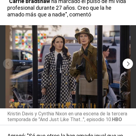
"
Carrie Bradshaw
ha marcado el pulso de mi vida
profesional durante 27 años. Creo que la he
amado más que a nadie", comentó
Kristin Davis y Cynthia Nixon en una escena de la tercera
temporada de "And Just Like That...", episodio 10.
HBO