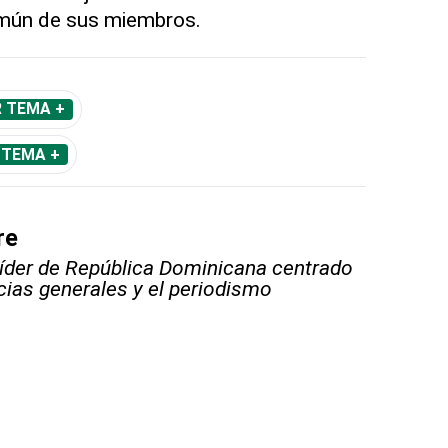
omún de sus miembros.
R TEMA +
 TEMA +
re
líder de República Dominicana centrado
icias generales y el periodismo