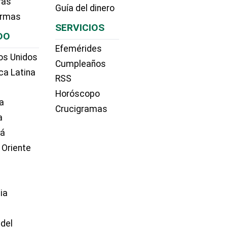
ras
Guía del dinero
irmas
SERVICIOS
DO
Efemérides
os Unidos
Cumpleaños
ca Latina
RSS
Horóscopo
a
Crucigramas
a
dá
 Oriente
ia
e
 del