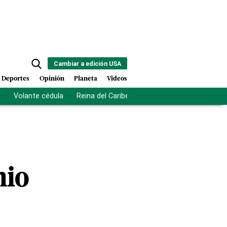
Cambiar a edición USA
Deportes
Opinión
Planeta
Videos
s
Volante cédula
Reina del Caribe
Clausura Juegos Centro
mio