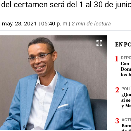
del certamen será del 1 al 30 de juni
-
may. 28, 2021 | 05:40 p. m.
|
2 min de lectura
EN P
DEP
Con 
Domi
los 
POLÍ
¿Qué
si s
y Ma
ACT
Bomb