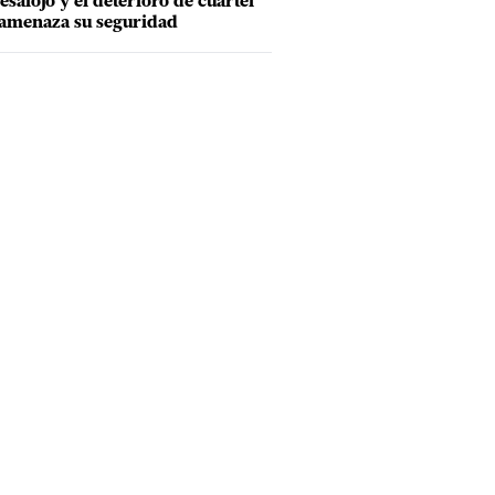
esalojo y el deterioro de cuartel
amenaza su seguridad