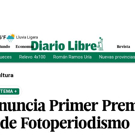
6
°F
Lluvia Ligera
undo
Economía
Revista
jueces
Relevo 4x100
Román Ramos Uría
Nuevas provincia
ltura
 TEMA +
nuncia Primer Pre
 de Fotoperiodismo