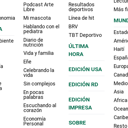
Lectu
Podcast Arte
Resultados
Libre
deportivos
Más f
onomia
Mi mascota
Línea de hit
MUN
Hablando con el
BRV
A
pediatra
Estad
TBT Deportivo
Diario de
biente
Améri
nutrición
ÚLTIMA
Haití
Vida y familia
HORA
Españ
Eñe
ía
Europ
EDICIÓN USA
Celebrando la
Cana
vida
e
Medio
Sin complejos
EDICIÓN RD
a
Asia
En pocas
palabras
EDICIÓN
Africa
Escuchando al
IMPRESA
Ocean
corazón
Carib
Economía
SOBRE
Personal
Resto