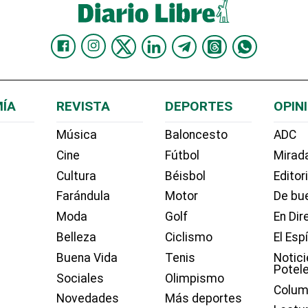
ÍA
REVISTA
DEPORTES
OPIN
Música
Baloncesto
ADC
Cine
Fútbol
Mirada
Cultura
Béisbol
Editor
Farándula
Motor
De bue
Moda
Golf
En Dir
Belleza
Ciclismo
El Esp
Buena Vida
Tenis
Notici
Potel
Sociales
Olimpismo
Colum
Novedades
Más deportes