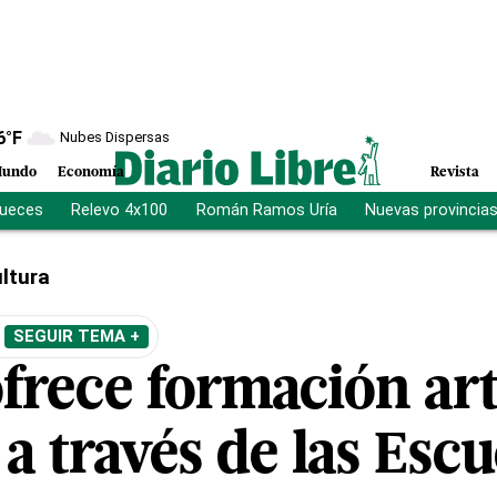
6
°F
Nubes Dispersas
undo
Economía
Revista
jueces
Relevo 4x100
Román Ramos Uría
Nuevas provincia
ltura
SEGUIR TEMA +
frece formación artí
 a través de las Escu