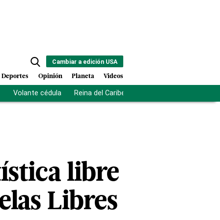
Cambiar a edición USA
Deportes
Opinión
Planeta
Videos
s
Volante cédula
Reina del Caribe
Clausura Juegos Centro
stica libre
elas Libres