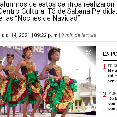
alumnos de estos centros realizaron
 Centro Cultural T3 de Sabana Perdida
 las “Noches de Navidad”
-
dic. 14, 2021 | 09:22 p. m.
|
3 min de lectura
EN P
EDIC
Fian
soli
será
MUN
De l
como
cont